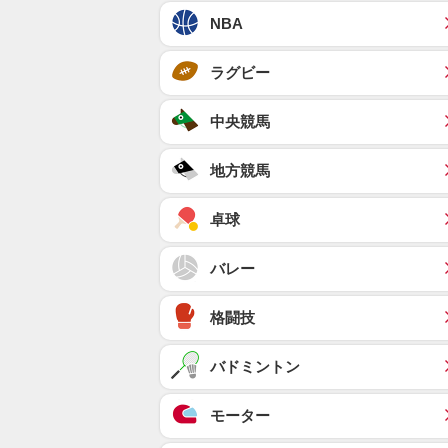
NBA
ラグビー
中央競馬
地方競馬
卓球
バレー
格闘技
バドミントン
モーター