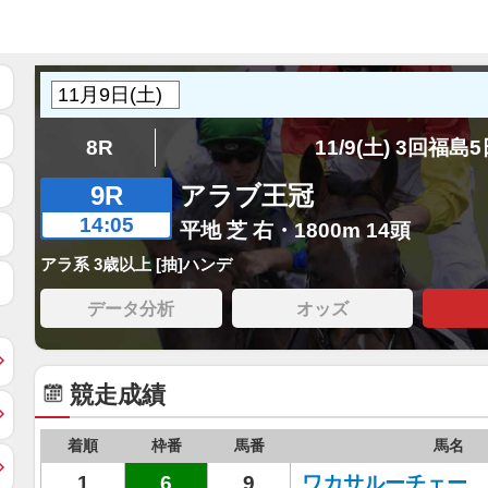
8R
11/9(土) 3回福島
9R
アラブ王冠
14:05
平地 芝 右・1800m 14頭
アラ系 3歳以上 [抽]ハンデ
データ分析
オッズ
競走成績
着順
枠番
馬番
馬名
1
6
9
ワカサルーチェー