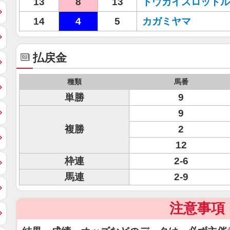
13
8
13
トウカイスロットル
14
4
5
カガミヤマ
払戻金
種類
馬番
単勝
9
9
複勝
2
12
枠連
2-6
馬連
2-9
注意事項