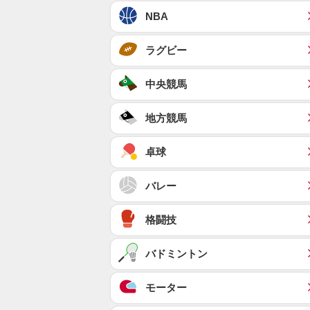
NBA
ラグビー
中央競馬
地方競馬
卓球
バレー
格闘技
バドミントン
モーター