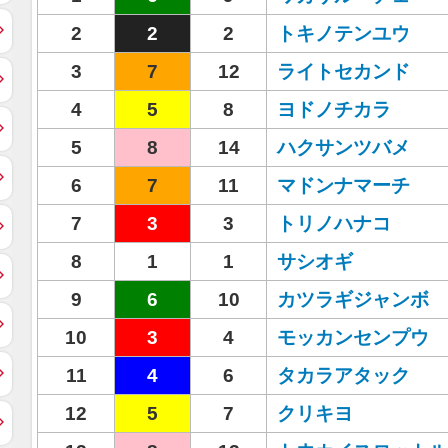
2
2
2
トキノテンユウ
3
7
12
ライトセカンド
4
5
8
ヨドノチカラ
5
8
14
ハクサンツバメ
6
7
11
マドンナマーチ
7
3
3
トリノハナコ
8
1
1
サシオギ
9
6
10
カツラギジャンボ
10
3
4
モッカンセンプウ
11
4
6
タカラアタック
12
5
7
クリキヨ