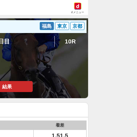
dメニュー
福島
東京
京都
5日目
10R
結果
着差
1.51.5