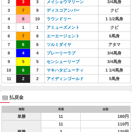
2
3
3
メイショウマリーン
3/4馬身
3
7
9
ディスコアンバー
クビ
4
8
10
ラウンドリー
1 1/2馬身
5
1
1
アミューズメント
クビ
6
7
8
エーエージェント
6馬身
7
6
6
ツルミダイヤ
アタマ
8
4
4
プレーリーラブ
3/4馬身
9
5
5
センシューリーブ
3/4馬身
10
6
7
マキハタビューティ
1 1/4馬身
11
2
2
アイディンゴールド
5馬身
払戻金
種類
馬番
金額
単勝
11
180円
11
110円
複勝
3
130円