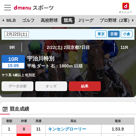
dメニュー
球
MLB
ゴルフ
高校野球
競馬
Jリーグ
プロ野球（2軍）
東京
京都
小倉
9R
2/22(土) 2回京都7日目
11R
宇治川特別
10R
15:05
平地 ダート 右・1800m 11頭
サラ系 4歳以上 牝別定
データ分析
オッズ
結果
競走成績
着順
枠番
馬番
馬名
着差
1
8
11
キンセングローリー
1.53.9