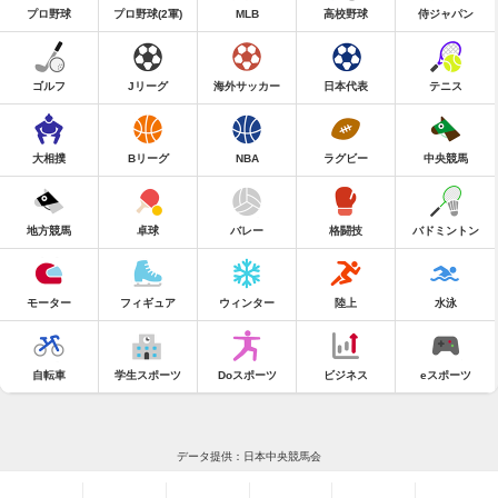
プロ野球
プロ野球(2軍)
MLB
高校野球
侍ジャパン
ゴルフ
Jリーグ
海外サッカー
日本代表
テニス
大相撲
Bリーグ
NBA
ラグビー
中央競馬
地方競馬
卓球
バレー
格闘技
バドミントン
モーター
フィギュア
ウィンター
陸上
水泳
自転車
学生スポーツ
Doスポーツ
ビジネス
eスポーツ
データ提供：日本中央競馬会