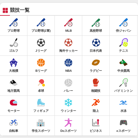
競技一覧
プロ野球
プロ野球(2軍)
MLB
高校野球
侍ジャパン
ゴルフ
Jリーグ
海外サッカー
日本代表
テニス
大相撲
Bリーグ
NBA
ラグビー
中央競馬
地方競馬
卓球
バレー
格闘技
バドミントン
モーター
フィギュア
ウィンター
陸上
水泳
自転車
学生スポーツ
Doスポーツ
ビジネス
eスポーツ