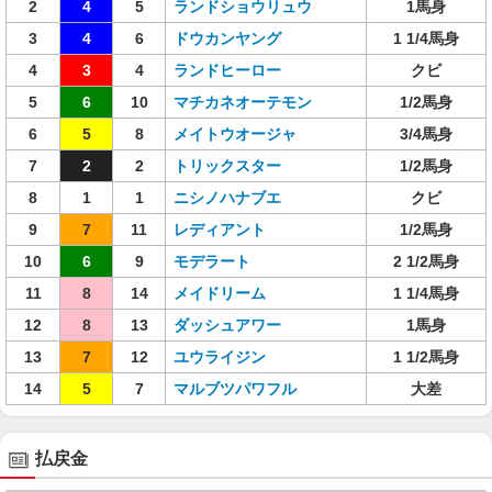
2
4
5
ランドショウリュウ
1馬身
3
4
6
ドウカンヤング
1 1/4馬身
4
3
4
ランドヒーロー
クビ
5
6
10
マチカネオーテモン
1/2馬身
6
5
8
メイトウオージャ
3/4馬身
7
2
2
トリックスター
1/2馬身
8
1
1
ニシノハナブエ
クビ
9
7
11
レディアント
1/2馬身
10
6
9
モデラート
2 1/2馬身
11
8
14
メイドリーム
1 1/4馬身
12
8
13
ダッシュアワー
1馬身
13
7
12
ユウライジン
1 1/2馬身
14
5
7
マルブツパワフル
大差
払戻金