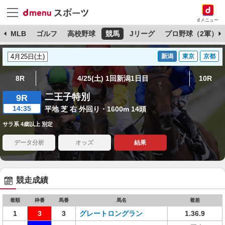
dメニュー
球
MLB
ゴルフ
高校野球
競馬
Jリーグ
プロ野球（2軍）
新潟
東京
京都
8R
4/25(土) 1回新潟1日目
10R
二王子特別
9R
14:35
平地 芝 右 外回り・1600m 14頭
サラ系 4歳以上 別定
データ分析
オッズ
結果
競走成績
着順
枠番
馬番
馬名
着差
1
3
3
グレートロングラン
1.36.9