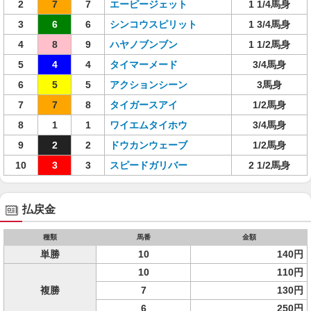
2
7
7
エーピージェット
1 1/4馬身
3
6
6
シンコウスピリット
1 3/4馬身
4
8
9
ハヤノブンブン
1 1/2馬身
5
4
4
タイマーメード
3/4馬身
6
5
5
アクションシーン
3馬身
7
7
8
タイガースアイ
1/2馬身
8
1
1
ワイエムタイホウ
3/4馬身
9
2
2
ドウカンウェーブ
1/2馬身
10
3
3
スピードガリバー
2 1/2馬身
払戻金
種類
馬番
金額
単勝
10
140円
10
110円
複勝
7
130円
6
250円