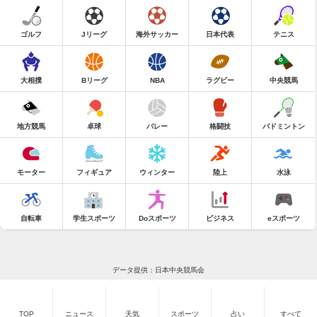
ゴルフ
Jリーグ
海外サッカー
日本代表
テニス
大相撲
Bリーグ
NBA
ラグビー
中央競馬
地方競馬
卓球
バレー
格闘技
バドミントン
モーター
フィギュア
ウィンター
陸上
水泳
自転車
学生スポーツ
Doスポーツ
ビジネス
eスポーツ
データ提供：日本中央競馬会
TOP
ニュース
天気
スポーツ
占い
すべて