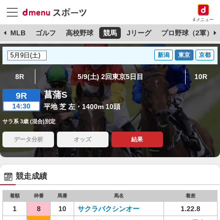
dメニュー
球
MLB
ゴルフ
高校野球
競馬
Jリーグ
プロ野球（2軍）
新潟
東京
京都
8R
5/9(土) 2回東京5日目
10R
菖蒲S
9R
14:30
平地 芝 左・1400m 10頭
サラ系 3歳 (混合)別定
データ分析
オッズ
結果
競走成績
着順
枠番
馬番
馬名
着差
1
8
10
サクラバクシンオー
1.22.8