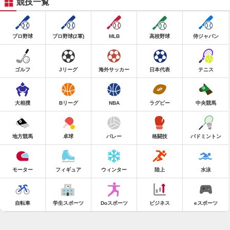
競技一覧
プロ野球
プロ野球(2軍)
MLB
高校野球
侍ジャパン
ゴルフ
Jリーグ
海外サッカー
日本代表
テニス
大相撲
Bリーグ
NBA
ラグビー
中央競馬
地方競馬
卓球
バレー
格闘技
バドミントン
モーター
フィギュア
ウィンター
陸上
水泳
自転車
学生スポーツ
Doスポーツ
ビジネス
eスポーツ