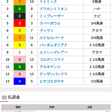
2
7
10
リトミック
5馬身
3
6
8
ドウカンミリオン
ハナ
4
2
2
トップレーザー
クビ
5
3
3
ラバーボウル
3/4馬身
6
5
7
ヴィヴィ
アタマ
7
7
11
エクセルパーク
3/4馬身
8
5
6
バンダムダイアナ
3 1/2馬身
9
1
1
エイシングレアー
アタマ
10
8
12
ゴルデンコマツ
2 1/2馬身
11
6
9
アカネゲンジ
3 1/2馬身
12
8
13
テンザンパンドラ
1 1/2馬身
13
4
5
ヒサゴカガヤキ
1/2馬身
払戻金
種類
馬番
金額