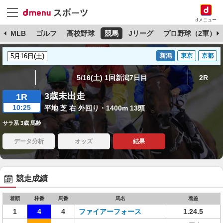
dメニュー
球
MLB
ゴルフ
高校野球
競馬
Jリーグ
プロ野球（2軍）
新潟
東京
京都
5/16(土) 1回新潟7日目
2R
3歳未出走
1R
10:25
平地 芝 右 外回り・1400m 13頭
サラ系 3歳 馬齢
データ分析
オッズ
結果
競走成績
着順
枠番
馬番
馬名
着差
1
4
4
ファイアーフォース
1.24.5