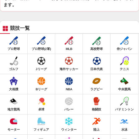
ます。
競技一覧
プロ野球
プロ野球(2軍)
MLB
高校野球
侍ジャパン
ゴルフ
Jリーグ
海外サッカー
日本代表
テニス
大相撲
Bリーグ
NBA
ラグビー
中央競馬
地方競馬
卓球
バレー
格闘技
バドミントン
モーター
フィギュア
ウィンター
陸上
水泳