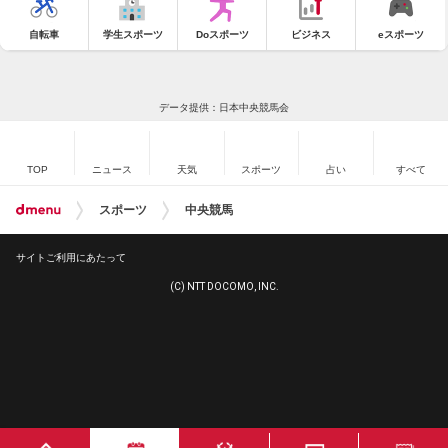
自転車
学生スポーツ
Doスポーツ
ビジネス
eスポーツ
データ提供：日本中央競馬会
TOP
ニュース
天気
スポーツ
占い
すべて
スポーツ
中央競馬
サイトご利用にあたって
(C) NTT DOCOMO, INC.