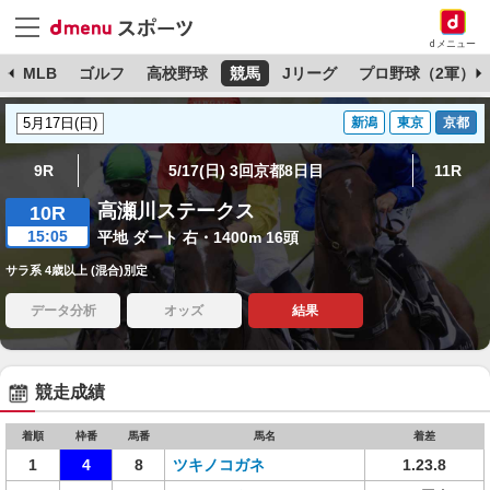
dメニュー
球
MLB
ゴルフ
高校野球
競馬
Jリーグ
プロ野球（2軍）
新潟
東京
京都
9R
5/17(日) 3回京都8日目
11R
高瀬川ステークス
10R
15:05
平地 ダート 右・1400m 16頭
サラ系 4歳以上 (混合)別定
データ分析
オッズ
結果
競走成績
着順
枠番
馬番
馬名
着差
1
4
8
ツキノコガネ
1.23.8