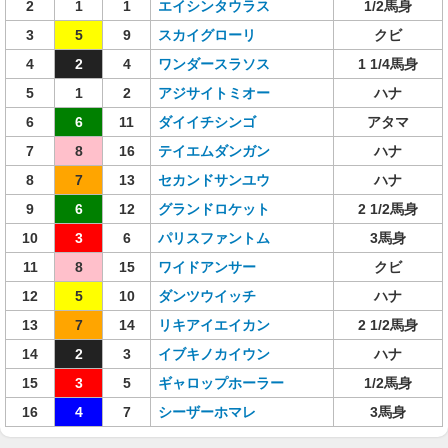
2
1
1
エイシンタウラス
1/2馬身
3
5
9
スカイグローリ
クビ
4
2
4
ワンダースラソス
1 1/4馬身
5
1
2
アジサイトミオー
ハナ
6
6
11
ダイイチシンゴ
アタマ
7
8
16
テイエムダンガン
ハナ
8
7
13
セカンドサンユウ
ハナ
9
6
12
グランドロケット
2 1/2馬身
10
3
6
パリスファントム
3馬身
11
8
15
ワイドアンサー
クビ
12
5
10
ダンツウイッチ
ハナ
13
7
14
リキアイエイカン
2 1/2馬身
14
2
3
イブキノカイウン
ハナ
15
3
5
ギャロップホーラー
1/2馬身
16
4
7
シーザーホマレ
3馬身