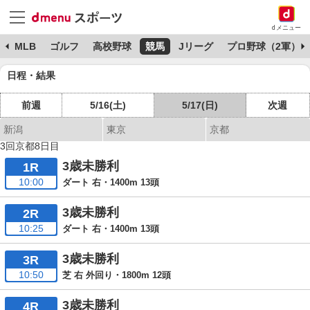
dメニュー
球
MLB
ゴルフ
高校野球
競馬
Jリーグ
プロ野球（2軍）
日程・結果
前週
5/16(土)
5/17(日)
次週
新潟
東京
京都
3回京都8日目
3歳未勝利
1R
10:00
ダート 右・1400m 13頭
3歳未勝利
2R
10:25
ダート 右・1400m 13頭
3歳未勝利
3R
10:50
芝 右 外回り・1800m 12頭
3歳未勝利
4R