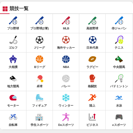
競技一覧
プロ野球
プロ野球(2軍)
MLB
高校野球
侍ジャパン
ゴルフ
Jリーグ
海外サッカー
日本代表
テニス
大相撲
Bリーグ
NBA
ラグビー
中央競馬
地方競馬
卓球
バレー
格闘技
バドミントン
モーター
フィギュア
ウィンター
陸上
水泳
自転車
学生スポーツ
Doスポーツ
ビジネス
eスポーツ