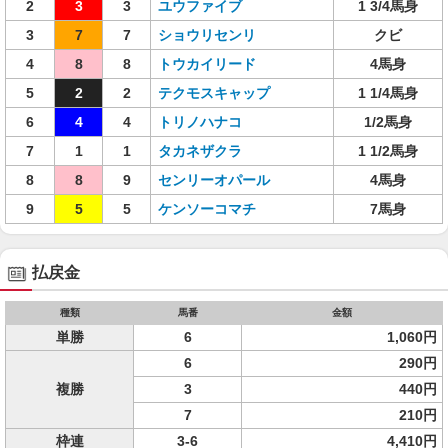
2
3
3
ユウファイブ
1 3/4馬身
3
7
7
ショウリセンリ
クビ
4
8
8
トウカイリード
4馬身
5
2
2
テクモスキャップ
1 1/4馬身
6
4
4
トリノハナコ
1/2馬身
7
1
1
タカネザクラ
1 1/2馬身
8
8
9
センリーオパール
4馬身
9
5
5
ケンソーコマチ
7馬身
払戻金
種類
馬番
金額
単勝
6
1,060円
6
290円
複勝
3
440円
7
210円
枠連
3-6
4,410円