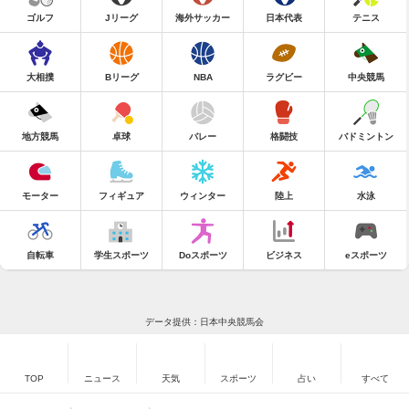
ゴルフ
Jリーグ
海外サッカー
日本代表
テニス
大相撲
Bリーグ
NBA
ラグビー
中央競馬
地方競馬
卓球
バレー
格闘技
バドミントン
モーター
フィギュア
ウィンター
陸上
水泳
自転車
学生スポーツ
Doスポーツ
ビジネス
eスポーツ
データ提供：日本中央競馬会
TOP
ニュース
天気
スポーツ
占い
すべて