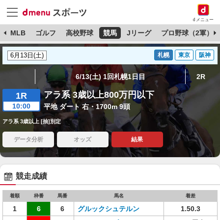
dメニュー
球
MLB
ゴルフ
高校野球
競馬
Jリーグ
プロ野球（2軍）
札幌
東京
阪神
6/13(土) 1回札幌1日目
2R
アラ系 3歳以上800万円以下
1R
10:00
平地 ダート 右・1700m 9頭
アラ系 3歳以上 [抽]別定
データ分析
オッズ
結果
競走成績
着順
枠番
馬番
馬名
着差
1
6
6
グルックシュテルン
1.50.3