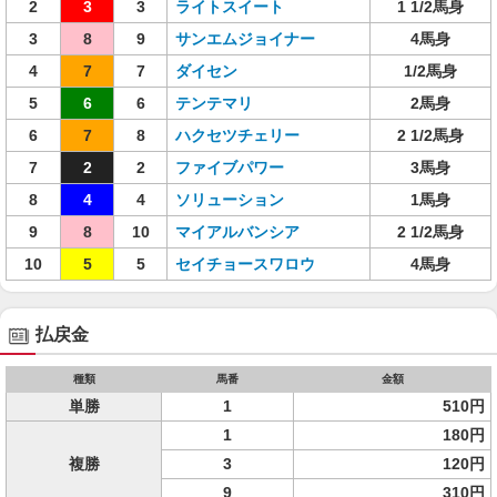
2
3
3
ライトスイート
1 1/2馬身
3
8
9
サンエムジョイナー
4馬身
4
7
7
ダイセン
1/2馬身
5
6
6
テンテマリ
2馬身
6
7
8
ハクセツチェリー
2 1/2馬身
7
2
2
ファイブパワー
3馬身
8
4
4
ソリューション
1馬身
9
8
10
マイアルバンシア
2 1/2馬身
10
5
5
セイチョースワロウ
4馬身
払戻金
種類
馬番
金額
単勝
1
510円
1
180円
複勝
3
120円
9
310円