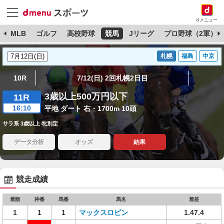
dメニュー
球
MLB
ゴルフ
高校野球
競馬
Jリーグ
プロ野球（2軍）
札幌
福島
中京
10R
7/12(日) 2回札幌2日目
3歳以上500万円以下
11R
16:10
平地 ダート 右・1700m 10頭
サラ系 3歳以上 牝別定
データ分析
オッズ
結果
競走成績
着順
枠番
馬番
馬名
着差
1
1
1
マックスロビン
1.47.4