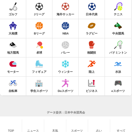
ゴルフ
Jリーグ
海外サッカー
日本代表
テニス
大相撲
Bリーグ
NBA
ラグビー
中央競馬
地方競馬
卓球
バレー
格闘技
バドミントン
モーター
フィギュア
ウィンター
陸上
水泳
自転車
学生スポーツ
Doスポーツ
ビジネス
eスポーツ
データ提供：日本中央競馬会
TOP
ニュース
天気
スポーツ
占い
すべて