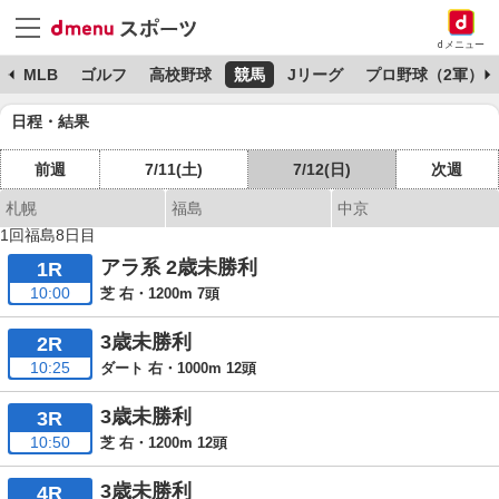
dメニュー
球
MLB
ゴルフ
高校野球
競馬
Jリーグ
プロ野球（2軍）
日程・結果
前週
7/11(土)
7/12(日)
次週
札幌
福島
中京
1回福島8日目
アラ系 2歳未勝利
1R
10:00
芝 右・1200m 7頭
3歳未勝利
2R
10:25
ダート 右・1000m 12頭
3歳未勝利
3R
10:50
芝 右・1200m 12頭
3歳未勝利
4R