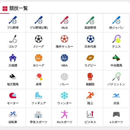
競技一覧
プロ野球
プロ野球(2軍)
MLB
高校野球
侍ジャパン
ゴルフ
Jリーグ
海外サッカー
日本代表
テニス
大相撲
Bリーグ
NBA
ラグビー
中央競馬
地方競馬
卓球
バレー
格闘技
バドミントン
モーター
フィギュア
ウィンター
陸上
水泳
自転車
学生スポーツ
Doスポーツ
ビジネス
eスポーツ