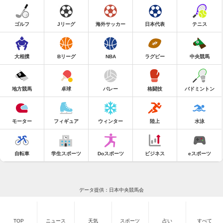
ゴルフ
Jリーグ
海外サッカー
日本代表
テニス
大相撲
Bリーグ
NBA
ラグビー
中央競馬
地方競馬
卓球
バレー
格闘技
バドミントン
モーター
フィギュア
ウィンター
陸上
水泳
自転車
学生スポーツ
Doスポーツ
ビジネス
eスポーツ
データ提供：日本中央競馬会
TOP
ニュース
天気
スポーツ
占い
すべて