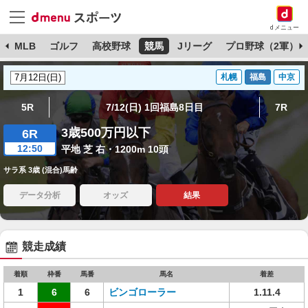
dメニュー
球
MLB
ゴルフ
高校野球
競馬
Jリーグ
プロ野球（2軍）
札幌
福島
中京
5R
7/12(日) 1回福島8日目
7R
3歳500万円以下
6R
12:50
平地 芝 右・1200m 10頭
サラ系 3歳 (混合)馬齢
データ分析
オッズ
結果
競走成績
着順
枠番
馬番
馬名
着差
1
6
6
ビンゴローラー
1.11.4