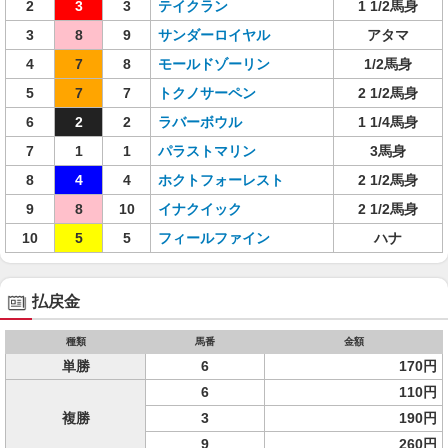
2
3
3
テイクラン
1 1/2馬身
3
8
9
サンダーロイヤル
アタマ
4
7
8
モールドゾーリン
1/2馬身
5
7
7
トクノサーペン
2 1/2馬身
6
2
2
ラバーボウル
1 1/4馬身
7
1
1
パラストマリン
3馬身
8
4
4
ホクトフォーレスト
2 1/2馬身
9
8
10
イナクイック
2 1/2馬身
10
5
5
フィールファイン
ハナ
払戻金
種類
馬番
金額
単勝
6
170円
6
110円
複勝
3
190円
9
260円