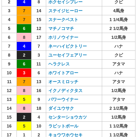
2
4
8
ホクセイシプレー
クビ
3
7
14
ステイジヒーロー
4馬身
4
7
15
スナークベスト
1 1/4馬身
5
6
12
マチノコマチ
2 1/2馬身
6
8
17
ホリノウイナー
1/2馬身
7
4
7
ネーハイビクトリー
ハナ
8
2
3
ユーセイフェアリー
クビ
9
6
11
ヘラクレス
アタマ
10
3
6
ホワイトアロー
ハナ
11
7
13
オースミロッチ
アタマ
12
8
16
イクノディクタス
1/2馬身
13
5
9
パワーウイナー
アタマ
14
8
18
ダイユウサク
2 1/2馬身
15
2
4
センターショウカツ
1/2馬身
16
5
10
ラビットボール
1 1/2馬身
17
1
2
キョウワホウセキ
1 1/2馬身