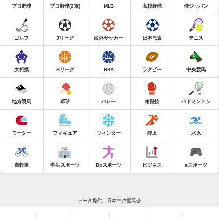
プロ野球
プロ野球(2軍)
MLB
高校野球
侍ジャパン
ゴルフ
Jリーグ
海外サッカー
日本代表
テニス
大相撲
Bリーグ
NBA
ラグビー
中央競馬
地方競馬
卓球
バレー
格闘技
バドミントン
モーター
フィギュア
ウィンター
陸上
水泳
自転車
学生スポーツ
Doスポーツ
ビジネス
eスポーツ
データ提供：日本中央競馬会