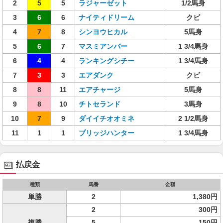
2
5
5
ラジャーゼット
1/2馬身
3
6
6
ナイティドリーム
クビ
4
7
8
シンヨウヒカル
5馬身
5
6
7
マスミアンバー
1 3/4馬身
6
4
4
ランキングシチー
1 3/4馬身
7
3
3
エアダンク
クビ
8
8
11
エアチャージ
5馬身
9
8
10
チトセランド
3馬身
10
7
9
ダイイチオオミネ
2 1/2馬身
11
1
1
ブリッジハンター
1 3/4馬身
払戻金
種類
馬番
金額
単勝
2
1,380円
2
300円
複勝
5
150円