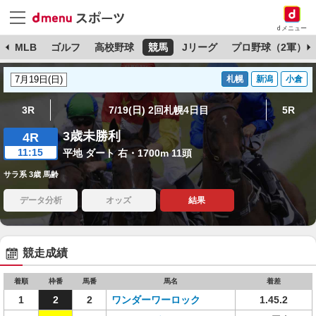
dメニュー
球
MLB
ゴルフ
高校野球
競馬
Jリーグ
プロ野球（2軍）
札幌
新潟
小倉
3R
7/19(日) 2回札幌4日目
5R
3歳未勝利
4R
11:15
平地 ダート 右・1700m 11頭
サラ系 3歳 馬齢
データ分析
オッズ
結果
競走成績
着順
枠番
馬番
馬名
着差
1
2
2
ワンダーワーロック
1.45.2