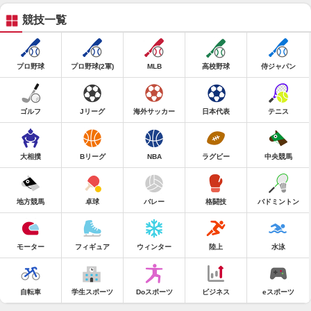
競技一覧
プロ野球
プロ野球(2軍)
MLB
高校野球
侍ジャパン
ゴルフ
Jリーグ
海外サッカー
日本代表
テニス
大相撲
Bリーグ
NBA
ラグビー
中央競馬
地方競馬
卓球
バレー
格闘技
バドミントン
モーター
フィギュア
ウィンター
陸上
水泳
自転車
学生スポーツ
Doスポーツ
ビジネス
eスポーツ