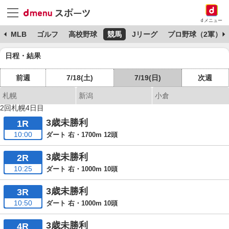
dメニュー
球
MLB
ゴルフ
高校野球
競馬
Jリーグ
プロ野球（2軍）
日程・結果
前週
7/18(土)
7/19(日)
次週
札幌
新潟
小倉
2回札幌4日目
3歳未勝利
1R
10:00
ダート 右・1700m 12頭
3歳未勝利
2R
10:25
ダート 右・1000m 10頭
3歳未勝利
3R
10:50
ダート 右・1000m 10頭
3歳未勝利
4R