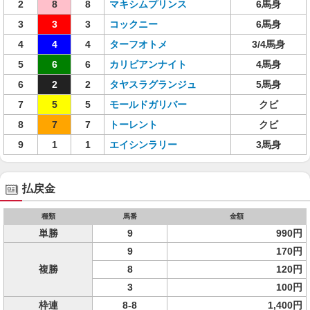
2
8
8
マキシムプリンス
6馬身
3
3
3
コックニー
6馬身
4
4
4
ターフオトメ
3/4馬身
5
6
6
カリビアンナイト
4馬身
6
2
2
タヤスラグランジュ
5馬身
7
5
5
モールドガリバー
クビ
8
7
7
トーレント
クビ
9
1
1
エイシンラリー
3馬身
払戻金
種類
馬番
金額
単勝
9
990円
9
170円
複勝
8
120円
3
100円
枠連
8-8
1,400円