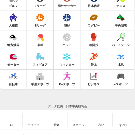
ゴルフ
Jリーグ
海外サッカー
日本代表
テニス
大相撲
Bリーグ
NBA
ラグビー
中央競馬
地方競馬
卓球
バレー
格闘技
バドミントン
モーター
フィギュア
ウィンター
陸上
水泳
自転車
学生スポーツ
Doスポーツ
ビジネス
eスポーツ
データ提供：日本中央競馬会
TOP
ニュース
天気
スポーツ
占い
すべて