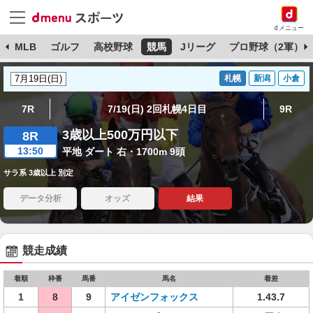
dメニュー
球
MLB
ゴルフ
高校野球
競馬
Jリーグ
プロ野球（2軍）
札幌
新潟
小倉
7R
7/19(日) 2回札幌4日目
9R
3歳以上500万円以下
8R
13:50
平地 ダート 右・1700m 9頭
サラ系 3歳以上 別定
データ分析
オッズ
結果
競走成績
着順
枠番
馬番
馬名
着差
1
8
9
アイゼンフォックス
1.43.7