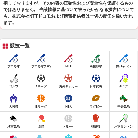
期しておりますが、その内容の正確性および安全性を保証するもの
ではありません。 当該情報に基づいて被ったいかなる損害について
も、株式会社NTTドコモおよび情報提供者は一切の責任を負いかね
ます。
競技一覧
プロ野球
プロ野球(2軍)
MLB
高校野球
侍ジャパン
ゴルフ
Jリーグ
海外サッカー
日本代表
テニス
大相撲
Bリーグ
NBA
ラグビー
中央競馬
地方競馬
卓球
バレー
格闘技
バドミントン