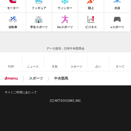
モーター
フィギュア
ウィンター
陸上
水泳
自転車
学生スポーツ
Doスポーツ
ビジネス
eスポーツ
データ提供：日本中央競馬会
TOP
ニュース
天気
スポーツ
占い
すべて
スポーツ
中央競馬
サイトご利用にあたって
(C) NTT DOCOMO, INC.