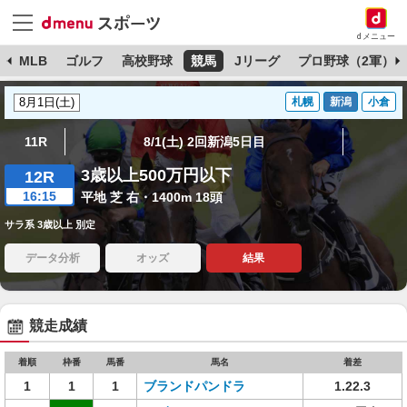
dメニュー
球
MLB
ゴルフ
高校野球
競馬
Jリーグ
プロ野球（2軍）
札幌
新潟
小倉
11R
8/1(土) 2回新潟5日目
3歳以上500万円以下
12R
16:15
平地 芝 右・1400m 18頭
サラ系 3歳以上 別定
データ分析
オッズ
結果
競走成績
着順
枠番
馬番
馬名
着差
1
1
1
ブランドパンドラ
1.22.3