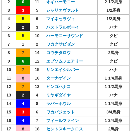
2
6
11
オギハーモニー
2 1/2馬身
3
3
5
シャリオヴァルト
1/2馬身
4
5
9
マイネセラヴィ
1/2馬身
5
2
3
パストラルボーイ
ハナ
6
5
10
ハーモニーサウンド
クビ
7
1
2
ワカクサビゼン
クビ
8
7
14
コウチタロウ
2馬身
9
6
12
エプソムフェアリー
クビ
10
7
15
サンエイシルバー
ハナ
11
8
16
ターナゲイン
1 1/4馬身
12
7
13
ビンゴハナコ
1 1/2馬身
13
2
4
ミヤギダイヤ
ハナ
14
4
8
ラバーボウル
1 1/4馬身
15
3
6
ワカバジェット
3/4馬身
16
4
7
フィールファイン
1 3/4馬身
17
8
18
セントスキークロス
2馬身