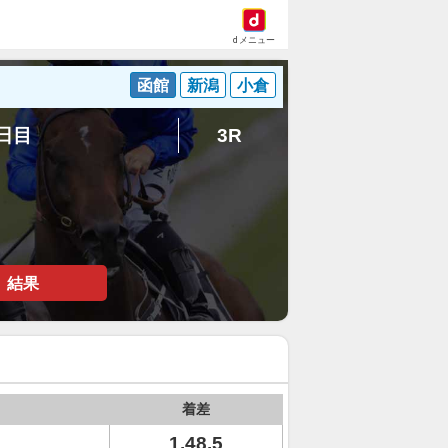
dメニュー
函館
新潟
小倉
3日目
3R
結果
着差
1.48.5