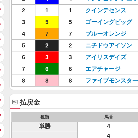
2
1
1
クインテセンス
3
5
5
ゴーイングビッグ
4
7
7
ブルーオレンジ
5
2
2
ニチドウアイソン
6
3
3
アイリスデイズ
7
6
6
エアチャージ
8
8
8
ファイブモンスター
払戻金
種類
馬番
単勝
4
4