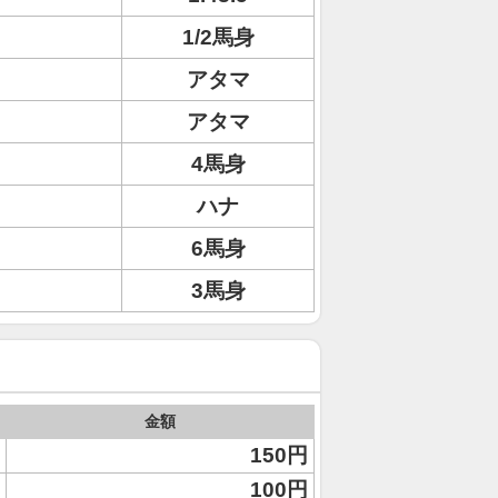
1/2馬身
アタマ
アタマ
4馬身
ハナ
6馬身
3馬身
金額
150円
100円