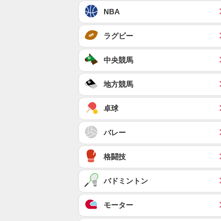
NBA
ラグビー
中央競馬
地方競馬
卓球
バレー
格闘技
バドミントン
モーター