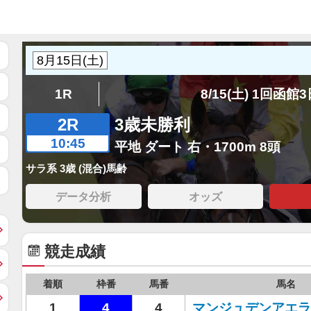
1R
8/15(土) 1回函館
2R
3歳未勝利
10:45
平地 ダート 右・1700m 8頭
サラ系 3歳 (混合)馬齢
データ分析
オッズ
競走成績
着順
枠番
馬番
馬名
1
4
4
マンジュデンアエラ