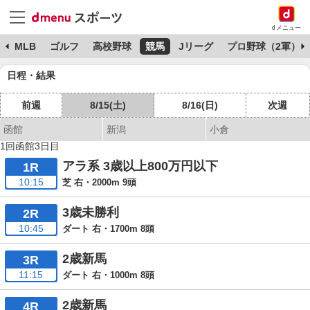
dメニュー
球
MLB
ゴルフ
高校野球
競馬
Jリーグ
プロ野球（2軍）
日程・結果
前週
8/15(土)
8/16(日)
次週
函館
新潟
小倉
1回函館3日目
アラ系 3歳以上800万円以下
1R
10:15
芝 右・2000m 9頭
3歳未勝利
2R
10:45
ダート 右・1700m 8頭
2歳新馬
3R
11:15
ダート 右・1000m 8頭
2歳新馬
4R