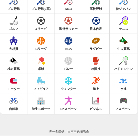
プロ野球
プロ野球(2軍)
MLB
高校野球
侍ジャパン
ゴルフ
Jリーグ
海外サッカー
日本代表
テニス
大相撲
Bリーグ
NBA
ラグビー
中央競馬
地方競馬
卓球
バレー
格闘技
バドミントン
モーター
フィギュア
ウィンター
陸上
水泳
自転車
学生スポーツ
Doスポーツ
ビジネス
eスポーツ
データ提供：日本中央競馬会