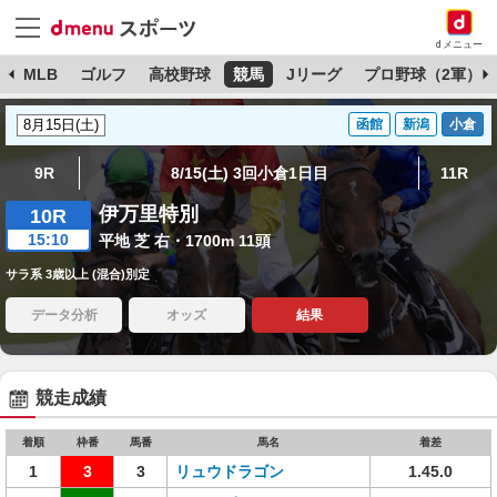
dメニュー
球
MLB
ゴルフ
高校野球
競馬
Jリーグ
プロ野球（2軍）
函館
新潟
小倉
9R
8/15(土) 3回小倉1日目
11R
伊万里特別
10R
15:10
平地 芝 右・1700m 11頭
サラ系 3歳以上 (混合)別定
データ分析
オッズ
結果
競走成績
着順
枠番
馬番
馬名
着差
1
3
3
リュウドラゴン
1.45.0