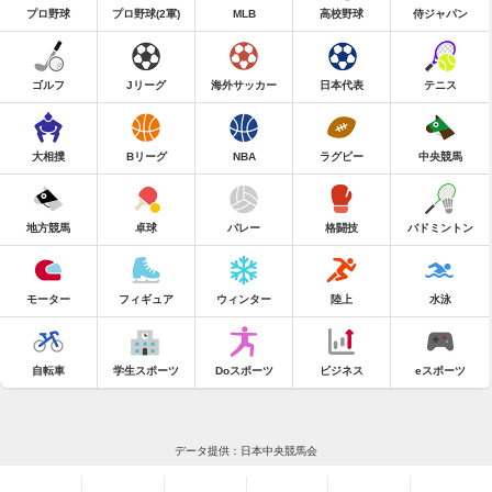
プロ野球
プロ野球(2軍)
MLB
高校野球
侍ジャパン
ゴルフ
Jリーグ
海外サッカー
日本代表
テニス
大相撲
Bリーグ
NBA
ラグビー
中央競馬
地方競馬
卓球
バレー
格闘技
バドミントン
モーター
フィギュア
ウィンター
陸上
水泳
自転車
学生スポーツ
Doスポーツ
ビジネス
eスポーツ
データ提供：日本中央競馬会