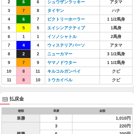
2
6
6
シュウザンラッキー
アタマ
3
7
8
タイヤン
ハナ
4
6
7
ビクトリーホーラー
1 1/2馬身
5
5
5
エイシンアクティブ
1馬身
6
1
1
イソノシャトル
2馬身
7
4
4
ウィステリアパーソ
アタマ
8
2
2
ニューカマー
3 1/2馬身
9
7
9
ヤマノドウター
1 1/2馬身
10
8
11
キルコルガンベイ
クビ
11
8
10
トウカイベル
クビ
払戻金
種類
馬番
金額
単勝
3
1,010円
3
220円
複勝
6
200円