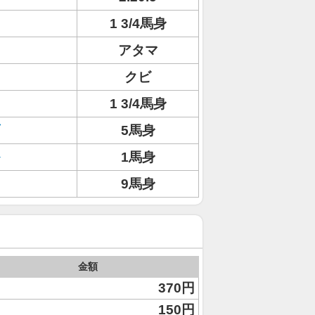
1 3/4馬身
アタマ
クビ
1 3/4馬身
5馬身
1馬身
9馬身
金額
370円
150円