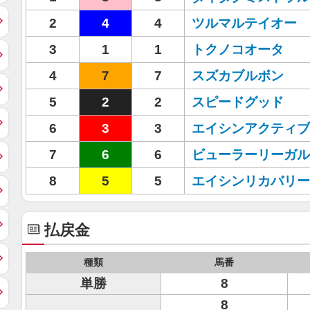
2
4
4
ツルマルテイオー
3
1
1
トクノコオータ
4
7
7
スズカブルボン
5
2
2
スピードグッド
6
3
3
エイシンアクティブ
7
6
6
ビューラーリーガル
8
5
5
エイシンリカバリー
払戻金
種類
馬番
単勝
8
8