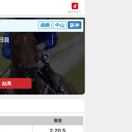
dメニュー
函館
中山
阪神
4日目
結果
着差
2.20.5