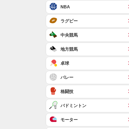
NBA
ラグビー
中央競馬
地方競馬
卓球
バレー
格闘技
バドミントン
モーター