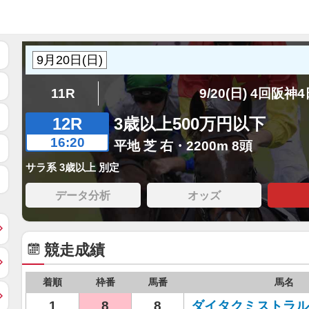
11R
9/20(日) 4回阪神
12R
3歳以上500万円以下
16:20
平地 芝 右・2200m 8頭
サラ系 3歳以上 別定
データ分析
オッズ
競走成績
着順
枠番
馬番
馬名
1
8
8
ダイタクミストラル