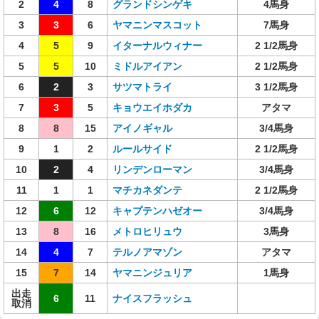
2
4
8
グランドシンゲキ
4馬身
3
3
6
ヤマニンマスコット
7馬身
4
5
9
イターナルウィナー
2 1/2馬身
5
5
10
ミドルアイアン
2 1/2馬身
6
2
3
サツマトライ
3 1/2馬身
7
3
5
キョウエイホダカ
アタマ
8
8
15
アイノギャル
3/4馬身
9
1
2
ルールサイド
2 1/2馬身
10
2
4
リンデンローマン
3/4馬身
11
1
1
マチカネダンテ
2 1/2馬身
12
6
12
キャプテンハゼオー
3/4馬身
13
8
16
メトロヒリュウ
3馬身
14
4
7
テルノアマゾン
アタマ
15
7
14
ヤマニンジュリア
1馬身
出走
6
11
ナイスフラッシュ
取消