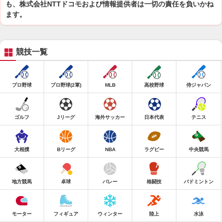
も、株式会社NTTドコモおよび情報提供者は一切の責任を負いかね
ます。
競技一覧
プロ野球
プロ野球(2軍)
MLB
高校野球
侍ジャパン
ゴルフ
Jリーグ
海外サッカー
日本代表
テニス
大相撲
Bリーグ
NBA
ラグビー
中央競馬
地方競馬
卓球
バレー
格闘技
バドミントン
モーター
フィギュア
ウィンター
陸上
水泳