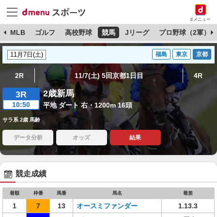
dメニュー
球
MLB
ゴルフ
高校野球
競馬
Jリーグ
プロ野球（2軍）
福島
東京
京都
2R
11/7(土) 5回京都1日目
4R
2歳新馬
3R
10:50
平地 ダート 右・1200m 16頭
サラ系 2歳 馬齢
データ分析
オッズ
結果
競走成績
着順
枠番
馬番
馬名
着差
1
7
13
オースミファンダー
1.13.3