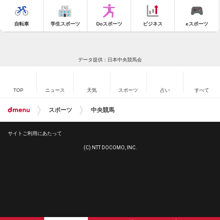
自転車
学生スポーツ
Doスポーツ
ビジネス
eスポーツ
データ提供：日本中央競馬会
TOP
ニュース
天気
スポーツ
占い
すべて
スポーツ
中央競馬
サイトご利用にあたって
(C) NTT DOCOMO, INC.