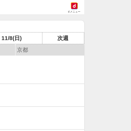
dメニュー
11/8(日)
次週
京都