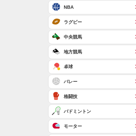
NBA
ラグビー
中央競馬
地方競馬
卓球
バレー
格闘技
バドミントン
モーター