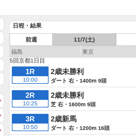
日程・結果
前週
11/7(土)
福島
東京
5回京都1日目
1R
2歳未勝利
10:00
ダート 右・1400m 9頭
2R
2歳未勝利
10:25
芝 右・1600m 9頭
3R
2歳新馬
10:50
ダート 右・1200m 16頭