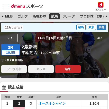
dメニュー
球
MLB
ゴルフ
高校野球
競馬
Jリーグ
プロ野球（2軍）
福島
東京
京都
2R
11/8(日) 5回京都2日目
4R
2歳新馬
3R
10:55
平地 芝 右・1200m 15頭
サラ系 2歳 牝馬齢
データ分析
オッズ
結果
競走成績
着順
枠番
馬番
馬名
着差
1
2
3
オースミシャイン
1.10.6