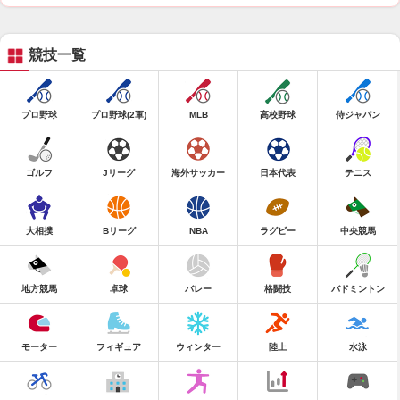
競技一覧
プロ野球
プロ野球(2軍)
MLB
高校野球
侍ジャパン
ゴルフ
Jリーグ
海外サッカー
日本代表
テニス
大相撲
Bリーグ
NBA
ラグビー
中央競馬
地方競馬
卓球
バレー
格闘技
バドミントン
モーター
フィギュア
ウィンター
陸上
水泳