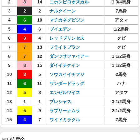
2
8
14
ニホンピロオスカル
1 3/4馬身
3
2
2
ナルクイーン
7馬身
4
6
10
マチカネグビジン
アタマ
5
4
6
ブイエデン
1/2馬身
6
3
4
レッドプリンセス
クビ
7
7
13
フライトプラン
クビ
8
7
12
ダンツサファイアー
1 1/2馬身
9
8
15
ダイイチクイン
1 1/2馬身
10
3
5
ソウカイイチフジ
2馬身
11
6
11
ワンダードラッグ
ハナ
12
5
8
エンゼルワイス
アタマ
13
1
1
プレシャス
3 1/2馬身
14
5
9
ラブリーナムラ
2 1/2馬身
15
4
7
ワイドミラクル
7馬身
払戻金