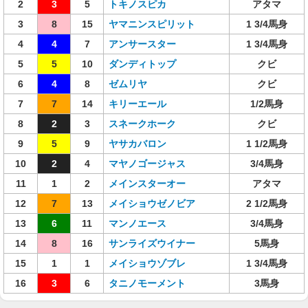
2
3
5
トキノスピカ
アタマ
3
8
15
ヤマニンスピリット
1 3/4馬身
4
4
7
アンサースター
1 3/4馬身
5
5
10
ダンディトップ
クビ
6
4
8
ゼムリヤ
クビ
7
7
14
キリーエール
1/2馬身
8
2
3
スネークホーク
クビ
9
5
9
ヤサカバロン
1 1/2馬身
10
2
4
マヤノゴージャス
3/4馬身
11
1
2
メインスターオー
アタマ
12
7
13
メイショウゼノビア
2 1/2馬身
13
6
11
マンノエース
3/4馬身
14
8
16
サンライズウイナー
5馬身
15
1
1
メイショウゾブレ
1 3/4馬身
16
3
6
タニノモーメント
3馬身