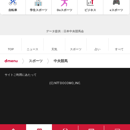
自転車
学生スポーツ
Doスポーツ
ビジネス
eスポーツ
データ提供：日本中央競馬会
TOP
ニュース
天気
スポーツ
占い
すべて
スポーツ
中央競馬
サイトご利用にあたって
(C) NTT DOCOMO, INC.