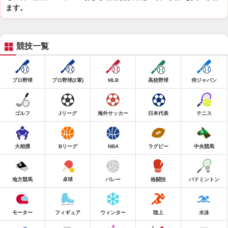
ます。
競技一覧
プロ野球
プロ野球(2軍)
MLB
高校野球
侍ジャパン
ゴルフ
Jリーグ
海外サッカー
日本代表
テニス
大相撲
Bリーグ
NBA
ラグビー
中央競馬
地方競馬
卓球
バレー
格闘技
バドミントン
モーター
フィギュア
ウィンター
陸上
水泳