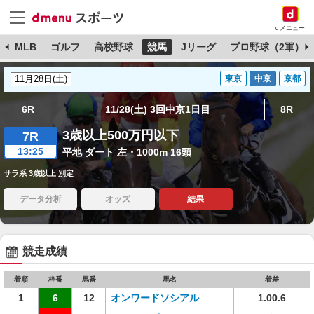
dメニュー
球
MLB
ゴルフ
高校野球
競馬
Jリーグ
プロ野球（2軍）
東京
中京
京都
6R
11/28(土) 3回中京1日目
8R
3歳以上500万円以下
7R
13:25
平地 ダート 左・1000m 16頭
サラ系 3歳以上 別定
データ分析
オッズ
結果
競走成績
着順
枠番
馬番
馬名
着差
1
6
12
オンワードソシアル
1.00.6