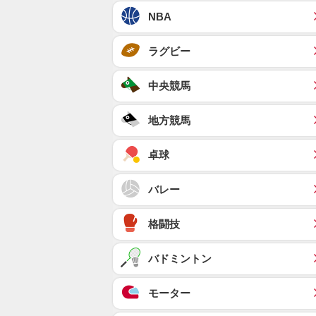
NBA
ラグビー
中央競馬
地方競馬
卓球
バレー
格闘技
バドミントン
モーター