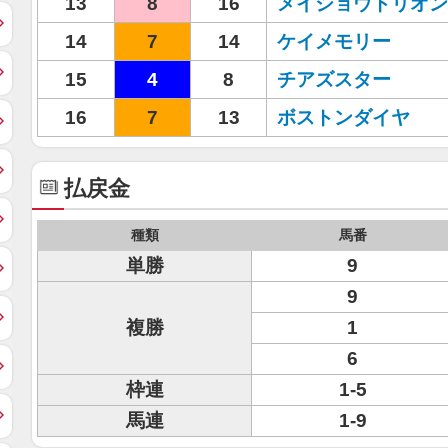
13
8
16
メイショウトリオン
14
7
14
ケイメモリー
15
4
8
チアズスター
16
7
13
ボストンダイヤ
払戻金
種類
馬番
単勝
9
9
複勝
1
6
枠連
1-5
馬連
1-9