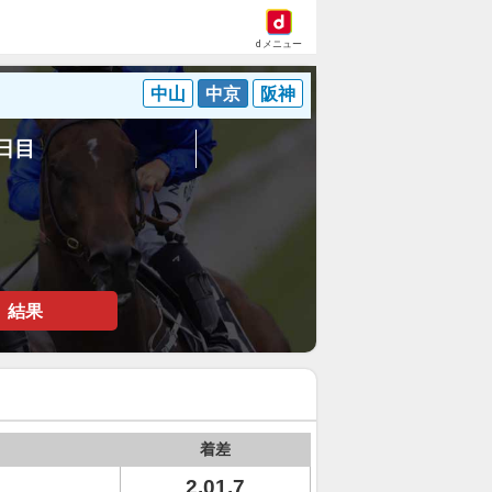
dメニュー
中山
中京
阪神
3日目
結果
着差
2.01.7