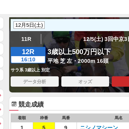
11R
12/5(土) 3回中京
12R
3歳以上500万円以下
16:10
平地 芝 左・2000m 16頭
サラ系 3歳以上 別定
データ分析
オッズ
競走成績
着順
枠番
馬番
馬名
1
5
9
ニシノマシーン