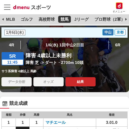
dメニュー
球
MLB
ゴルフ
高校野球
競馬
Jリーグ
プロ野球（2軍）
中山
京都
4R
1/6(水) 1回中山2日目
6R
障害 4歳以上未勝利
5R
11:45
障害 芝 -> ダート・2700m 10頭
サラ系障害 4歳以上 馬齢
データ分析
オッズ
結果
競走成績
着順
枠番
馬番
馬名
着差
1
1
1
マチエール
3.01.0