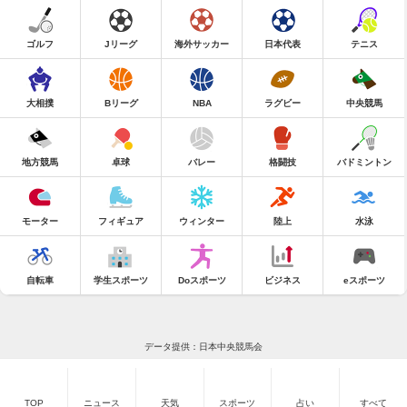
ゴルフ
Jリーグ
海外サッカー
日本代表
テニス
大相撲
Bリーグ
NBA
ラグビー
中央競馬
地方競馬
卓球
バレー
格闘技
バドミントン
モーター
フィギュア
ウィンター
陸上
水泳
自転車
学生スポーツ
Doスポーツ
ビジネス
eスポーツ
データ提供：日本中央競馬会
TOP
ニュース
天気
スポーツ
占い
すべて