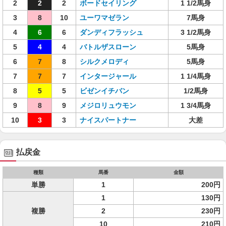
2
2
2
ボードセイリング
1 1/2馬身
3
8
10
ユーワマゼラン
7馬身
4
6
6
ダンディフラッシュ
3 1/2馬身
5
4
4
バトルザスローン
5馬身
6
7
8
シルクメロディ
5馬身
7
7
7
インタージャール
1 1/4馬身
8
5
5
ビゼンイチバン
1/2馬身
9
8
9
メジロリュウモン
1 3/4馬身
10
3
3
ナイスパートナー
大差
払戻金
種類
馬番
金額
単勝
1
200円
1
130円
複勝
2
230円
10
210円