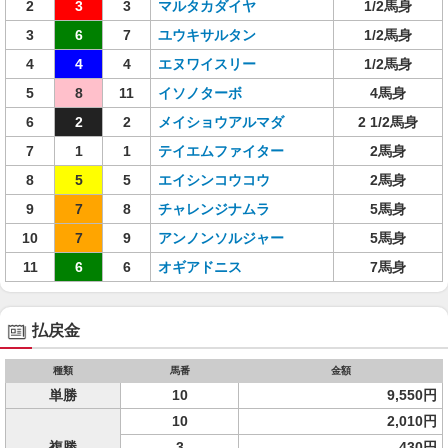
2
3
3
マルタカダイヤ
1/2馬身
3
6
7
ユウキサルタン
1/2馬身
4
4
4
エヌワイスリー
1/2馬身
5
8
11
イソノターボ
4馬身
6
2
2
メイショウアルマダ
2 1/2馬身
7
1
1
テイエムファイター
2馬身
8
5
5
エイシンコウコウ
2馬身
9
7
8
チャレンジナムラ
5馬身
10
7
9
アンノンソルジャー
5馬身
11
6
6
オギアドニス
7馬身
払戻金
種類
馬番
金額
単勝
10
9,550円
10
2,010円
複勝
3
430円