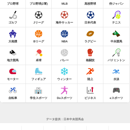
プロ野球
プロ野球(2軍)
MLB
高校野球
侍ジャパン
ゴルフ
Jリーグ
海外サッカー
日本代表
テニス
大相撲
Bリーグ
NBA
ラグビー
中央競馬
地方競馬
卓球
バレー
格闘技
バドミントン
モーター
フィギュア
ウィンター
陸上
水泳
自転車
学生スポーツ
Doスポーツ
ビジネス
eスポーツ
データ提供：日本中央競馬会