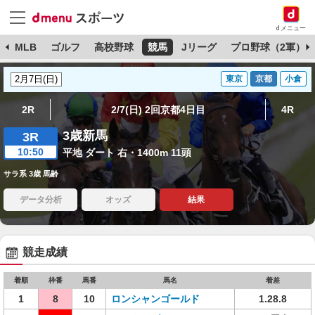
dメニュー
球
MLB
ゴルフ
高校野球
競馬
Jリーグ
プロ野球（2軍）
東京
京都
小倉
2R
2/7(日) 2回京都4日目
4R
3歳新馬
3R
10:50
平地 ダート 右・1400m 11頭
サラ系 3歳 馬齢
データ分析
オッズ
結果
競走成績
着順
枠番
馬番
馬名
着差
1
8
10
ロンシャンゴールド
1.28.8