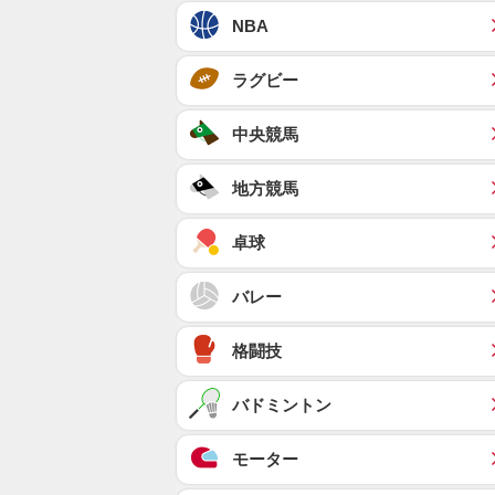
NBA
ラグビー
中央競馬
地方競馬
卓球
バレー
格闘技
バドミントン
モーター