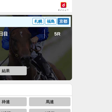
dメニュー
札幌
福島
京都
4日目
5R
結果
枠連
馬連