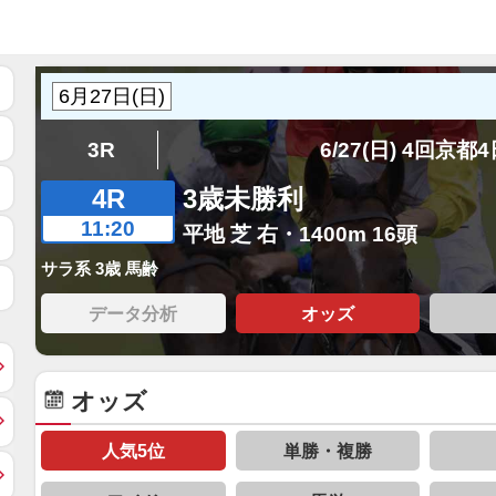
3R
6/27(日) 4回京都
4R
3歳未勝利
11:20
平地 芝 右・1400m 16頭
サラ系 3歳 馬齢
データ分析
オッズ
オッズ
人気5位
単勝・複勝