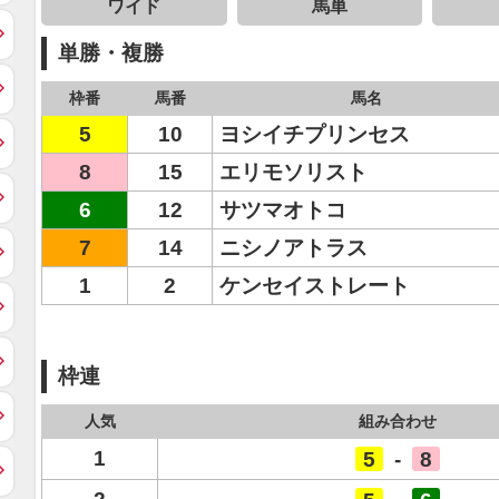
ワイド
馬単
単勝・複勝
枠番
馬番
馬名
5
10
ヨシイチプリンセス
8
15
エリモソリスト
6
12
サツマオトコ
7
14
ニシノアトラス
1
2
ケンセイストレート
枠連
人気
組み合わせ
1
5
-
8