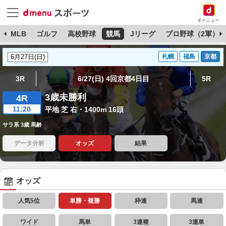
dメニュー
球
MLB
ゴルフ
高校野球
競馬
Jリーグ
プロ野球（2軍）
札幌
福島
京都
3R
6/27(日) 4回京都4日目
5R
3歳未勝利
4R
11:20
平地 芝 右・1400m 16頭
サラ系 3歳 馬齢
データ分析
オッズ
結果
オッズ
人気5位
単勝・複勝
枠連
馬連
ワイド
馬単
3連複
3連単