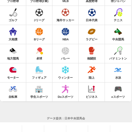
プロ野球
プロ野球(2軍)
MLB
高校野球
侍ジャパン
ゴルフ
Jリーグ
海外サッカー
日本代表
テニス
大相撲
Bリーグ
NBA
ラグビー
中央競馬
地方競馬
卓球
バレー
格闘技
バドミントン
モーター
フィギュア
ウィンター
陸上
水泳
自転車
学生スポーツ
Doスポーツ
ビジネス
eスポーツ
データ提供：日本中央競馬会