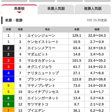
馬番順
単勝人気順
複勝人気順
単勝・複勝
7/31 15:35更新
枠番
馬番
馬名
単勝
複勝
1
1
エイシンジェーン
129.1
22.8〜34.3
1
2
ケンセイストレート
10.5
2.7〜3.9
2
3
エイシンメアリー
63.4
12.9〜19.3
2
4
マダムビット
14.8
3.4〜5.0
3
5
マルタカダッシュ
101.5
23.4〜35.2
3
6
オグニイジョウ
61.7
14.9〜22.3
4
7
ナリタニュートップ
27.1
4.7〜6.8
4
8
プランテーション
123.8
25.8〜38.8
5
9
マヤノプレザント
73.0
14.0〜20.9
5
10
ヨシイチプリンセス
2.8
1.4〜1.7
6
11
エイシンガーネット
13.4
3.2〜4.6
6
12
サツマオトコ
8.7
2.1〜2.9
7
13
ブイエデン
36.1
6.2〜9.2