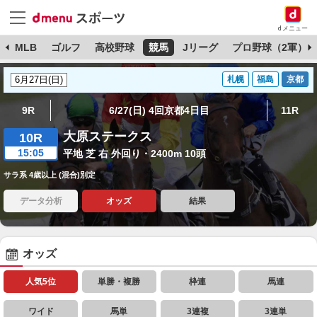
dメニュー
球
MLB
ゴルフ
高校野球
競馬
Jリーグ
プロ野球（2軍）
札幌
福島
京都
9R
6/27(日) 4回京都4日目
11R
大原ステークス
10R
15:05
平地 芝 右 外回り・2400m 10頭
サラ系 4歳以上 (混合)別定
データ分析
オッズ
結果
オッズ
人気5位
単勝・複勝
枠連
馬連
ワイド
馬単
3連複
3連単