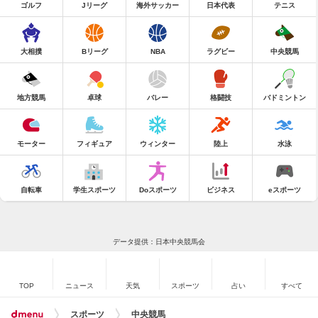
ゴルフ
Jリーグ
海外サッカー
日本代表
テニス
大相撲
Bリーグ
NBA
ラグビー
中央競馬
地方競馬
卓球
バレー
格闘技
バドミントン
モーター
フィギュア
ウィンター
陸上
水泳
自転車
学生スポーツ
Doスポーツ
ビジネス
eスポーツ
データ提供：日本中央競馬会
TOP
ニュース
天気
スポーツ
占い
すべて
スポーツ
中央競馬