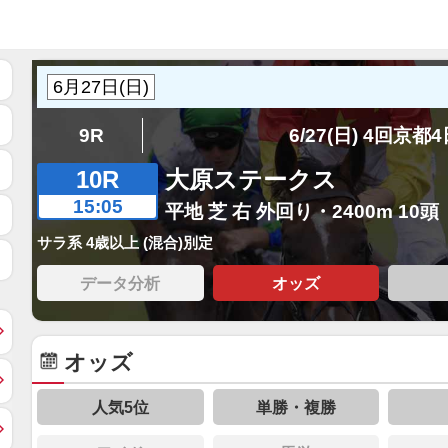
9R
6/27(日) 4回京都
10R
大原ステークス
15:05
平地 芝 右 外回り・2400m 10頭
サラ系 4歳以上 (混合)別定
データ分析
オッズ
オッズ
人気5位
単勝・複勝