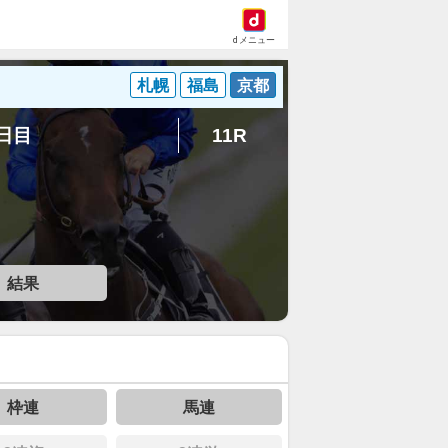
dメニュー
札幌
福島
京都
4日目
11R
結果
枠連
馬連