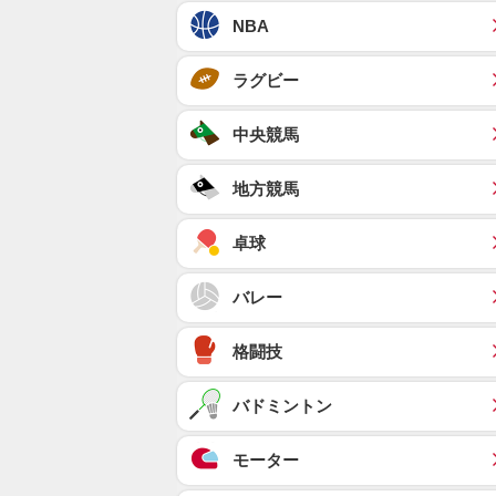
NBA
ラグビー
中央競馬
地方競馬
卓球
バレー
格闘技
バドミントン
モーター