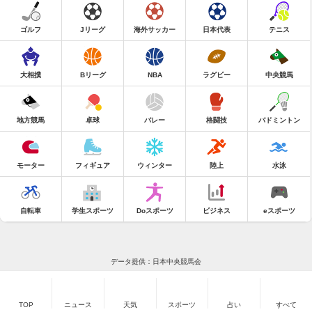
ゴルフ
Jリーグ
海外サッカー
日本代表
テニス
大相撲
Bリーグ
NBA
ラグビー
中央競馬
地方競馬
卓球
バレー
格闘技
バドミントン
モーター
フィギュア
ウィンター
陸上
水泳
自転車
学生スポーツ
Doスポーツ
ビジネス
eスポーツ
データ提供：日本中央競馬会
TOP
ニュース
天気
スポーツ
占い
すべて