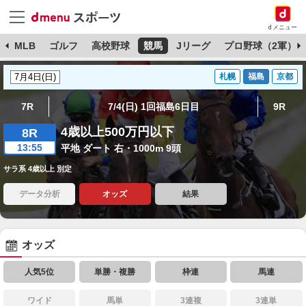
dメニュー
球
MLB
ゴルフ
高校野球
競馬
Jリーグ
プロ野球（2軍）
札幌
福島
京都
7R
7/4(日) 1回福島6日目
9R
4歳以上500万円以下
8R
13:55
平地 ダート 右・1000m 9頭
サラ系 4歳以上 別定
データ分析
オッズ
結果
オッズ
人気5位
単勝・複勝
枠連
馬連
ワイド
馬単
3連複
3連単