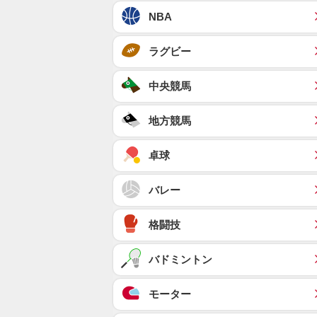
NBA
ラグビー
中央競馬
地方競馬
卓球
バレー
格闘技
バドミントン
モーター