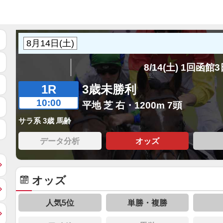
8/14(土) 1回函館
1R
3歳未勝利
10:00
平地 芝 右・1200m 7頭
サラ系 3歳 馬齢
データ分析
オッズ
オッズ
人気5位
単勝・複勝