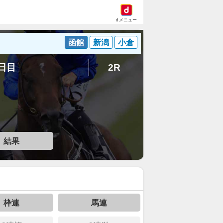
dメニュー
函館
新潟
小倉
3日目
2R
結果
枠連
馬連