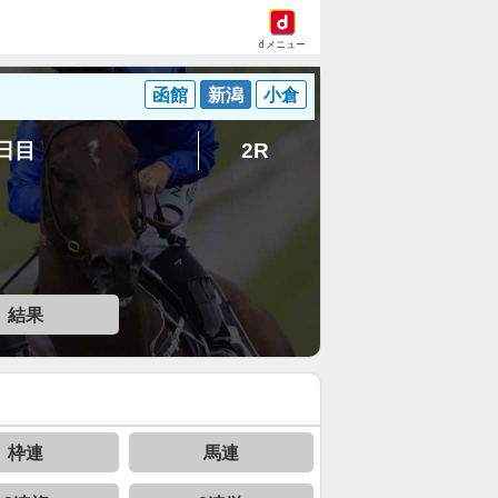
dメニュー
函館
新潟
小倉
1日目
2R
結果
枠連
馬連