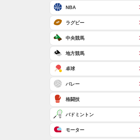
NBA
ラグビー
中央競馬
地方競馬
卓球
バレー
格闘技
バドミントン
モーター