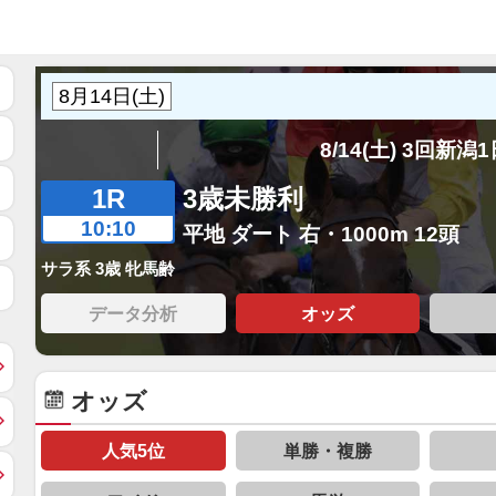
8/14(土) 3回新潟
1R
3歳未勝利
10:10
平地 ダート 右・1000m 12頭
サラ系 3歳 牝馬齢
データ分析
オッズ
オッズ
人気5位
単勝・複勝