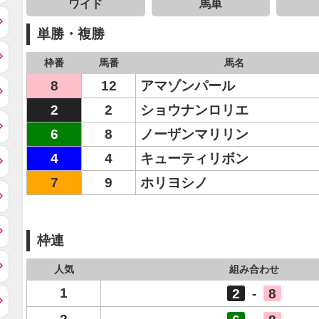
ワイド
馬単
単勝・複勝
枠番
馬番
馬名
8
12
アマゾンパール
2
2
ショウナンロリエ
6
8
ノーザンマリリン
4
4
キューティリボン
7
9
ホリヨシノ
枠連
人気
組み合わせ
1
2
-
8