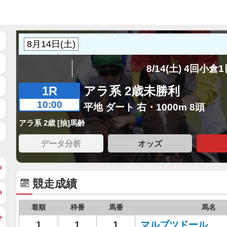
8/14(土) 4回小倉
1R
アラ系 2歳未勝利
10:00
平地 ダート 右・1000m 8頭
アラ系 2歳 [抽]馬齢
データ分析
オッズ
競走成績
着順
枠番
馬番
馬名
1
1
1
マルブツドール