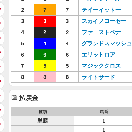
2
7
7
テイーイットー
3
3
3
スカイノコーセー
4
2
2
ファーストベナ
5
4
4
グランドスマッシュ
6
6
6
エリットロア
7
5
5
マジッククロス
8
8
8
ライトサード
払戻金
種類
馬番
単勝
1
1