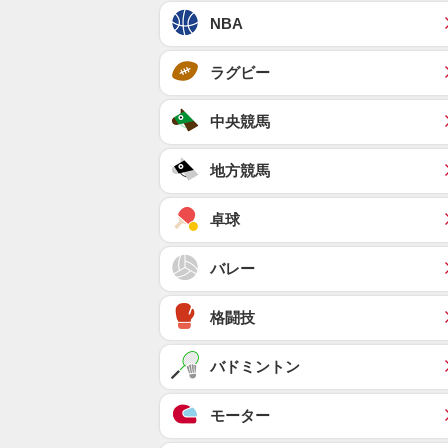
NBA
ラグビー
中央競馬
地方競馬
卓球
バレー
格闘技
バドミントン
モーター