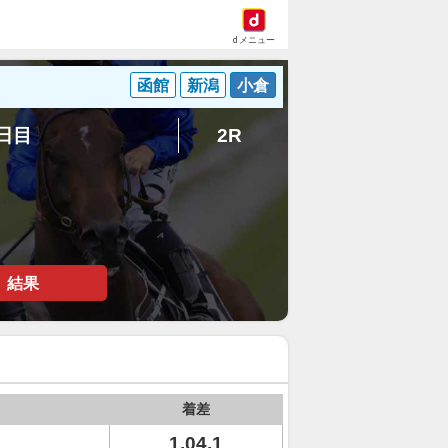
dメニュー
函館
新潟
小倉
1日目
2R
結果
着差
1.04.1