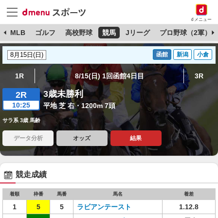
dメニュー
球
MLB
ゴルフ
高校野球
競馬
Jリーグ
プロ野球（2軍）
函館
新潟
小倉
1R
8/15(日) 1回函館4日目
3R
3歳未勝利
2R
10:25
平地 芝 右・1200m 7頭
サラ系 3歳 馬齢
データ分析
オッズ
結果
競走成績
着順
枠番
馬番
馬名
着差
1
5
5
ラビアンテースト
1.12.8