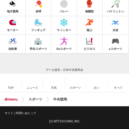
地方競馬
卓球
バレー
格闘技
バドミントン
モーター
フィギュア
ウィンター
陸上
水泳
自転車
学生スポーツ
Doスポーツ
ビジネス
eスポーツ
データ提供：日本中央競馬会
TOP
ニュース
天気
スポーツ
占い
すべて
スポーツ
中央競馬
サイトご利用にあたって
(C) NTT DOCOMO, INC.