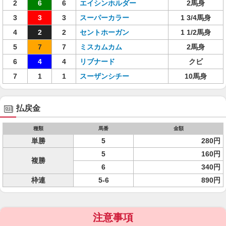
2
6
6
エイシンホルダー
2馬身
3
3
3
スーパーカラー
1 3/4馬身
4
2
2
セントホーガン
1 1/2馬身
5
7
7
ミスカムカム
2馬身
6
4
4
リブナード
クビ
7
1
1
スーザンシチー
10馬身
払戻金
種類
馬番
金額
単勝
5
280円
5
160円
複勝
6
340円
枠連
5-6
890円
注意事項