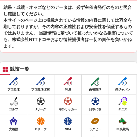
結果・成績・オッズなどのデータは、必ず主催者発行のものと照合
し確認してください。
本サイトのページ上に掲載されている情報の内容に関しては万全を
期しておりますが、その内容の正確性および安全性を保証するもの
ではありません。 当該情報に基づいて被ったいかなる損害について
も、株式会社NTTドコモおよび情報提供者は一切の責任を負いかね
ます。
競技一覧
プロ野球
プロ野球(2軍)
MLB
高校野球
侍ジャパン
ゴルフ
Jリーグ
海外サッカー
日本代表
テニス
大相撲
Bリーグ
NBA
ラグビー
中央競馬