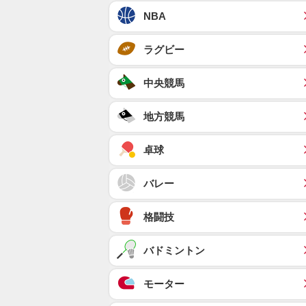
NBA
ラグビー
中央競馬
地方競馬
卓球
バレー
格闘技
バドミントン
モーター