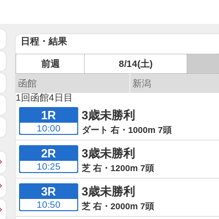
日程・結果
前週
8/14(土)
函館
新潟
1回函館4日目
1R
3歳未勝利
10:00
ダート 右・1000m 7頭
2R
3歳未勝利
10:25
芝 右・1200m 7頭
3R
3歳未勝利
10:50
芝 右・2000m 7頭