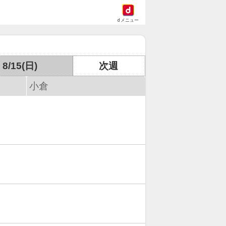
dメニュー
8/15(日)
次週
小倉