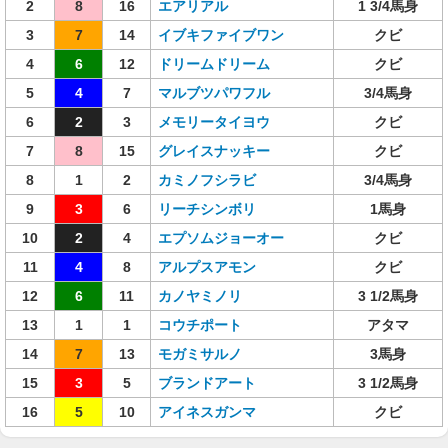
2
8
16
エアリアル
1 3/4馬身
3
7
14
イブキファイブワン
クビ
4
6
12
ドリームドリーム
クビ
5
4
7
マルブツパワフル
3/4馬身
6
2
3
メモリータイヨウ
クビ
7
8
15
グレイスナッキー
クビ
8
1
2
カミノフシラビ
3/4馬身
9
3
6
リーチシンボリ
1馬身
10
2
4
エプソムジョーオー
クビ
11
4
8
アルプスアモン
クビ
12
6
11
カノヤミノリ
3 1/2馬身
13
1
1
コウチポート
アタマ
14
7
13
モガミサルノ
3馬身
15
3
5
ブランドアート
3 1/2馬身
16
5
10
アイネスガンマ
クビ