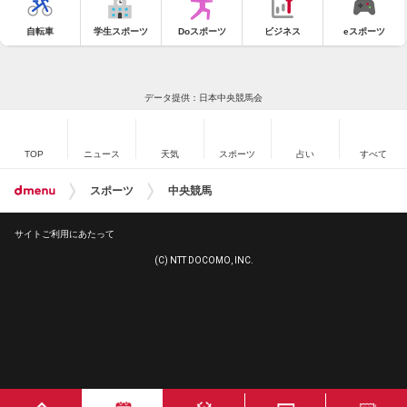
自転車
学生スポーツ
Doスポーツ
ビジネス
eスポーツ
データ提供：日本中央競馬会
TOP
ニュース
天気
スポーツ
占い
すべて
スポーツ
中央競馬
サイトご利用にあたって
(C) NTT DOCOMO, INC.