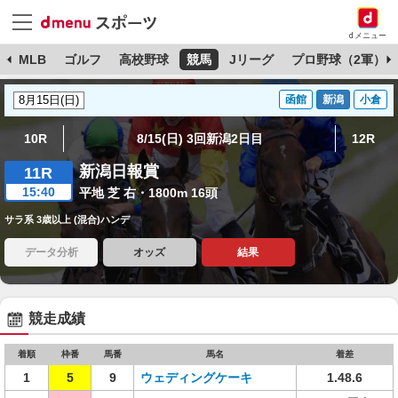
dメニュー
球
MLB
ゴルフ
高校野球
競馬
Jリーグ
プロ野球（2軍）
函館
新潟
小倉
10R
8/15(日) 3回新潟2日目
12R
新潟日報賞
11R
15:40
平地 芝 右・1800m 16頭
サラ系 3歳以上 (混合)ハンデ
データ分析
オッズ
結果
競走成績
着順
枠番
馬番
馬名
着差
1
5
9
ウェディングケーキ
1.48.6