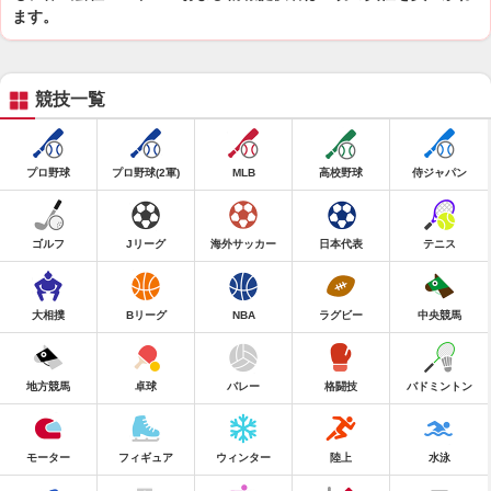
ます。
競技一覧
プロ野球
プロ野球(2軍)
MLB
高校野球
侍ジャパン
ゴルフ
Jリーグ
海外サッカー
日本代表
テニス
大相撲
Bリーグ
NBA
ラグビー
中央競馬
地方競馬
卓球
バレー
格闘技
バドミントン
モーター
フィギュア
ウィンター
陸上
水泳