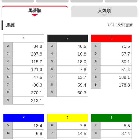
馬番順
人気順
馬連
7/31 15:53更新
1
2
3
84.8
46.5
71.5
2
3
4
207.8
16.8
57.7
3
4
5
115.7
18.0
30.1
4
5
6
121.3
7.8
51.4
5
6
7
47.5
13.7
189.1
6
7
8
96.3
59.4
178.8
7
8
9
270.1
60.3
8
9
213.1
9
4
5
6
18.4
7.8
5.5
5
6
7
6.8
14.5
37.4
6
7
8