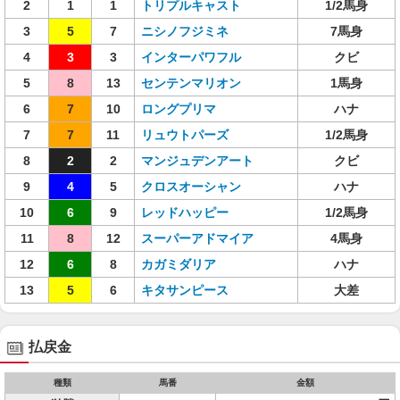
2
1
1
トリプルキャスト
1/2馬身
3
5
7
ニシノフジミネ
7馬身
4
3
3
インターパワフル
クビ
5
8
13
センテンマリオン
1馬身
6
7
10
ロングプリマ
ハナ
7
7
11
リュウトパーズ
1/2馬身
8
2
2
マンジュデンアート
クビ
9
4
5
クロスオーシャン
ハナ
10
6
9
レッドハッピー
1/2馬身
11
8
12
スーパーアドマイア
4馬身
12
6
8
カガミダリア
ハナ
13
5
6
キタサンピース
大差
払戻金
種類
馬番
金額