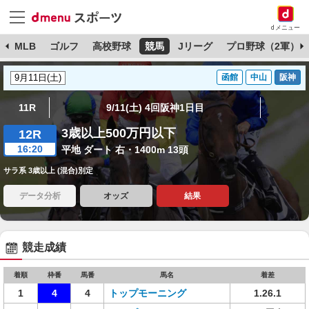
dメニュー
球
MLB
ゴルフ
高校野球
競馬
Jリーグ
プロ野球（2軍）
函館
中山
阪神
11R
9/11(土) 4回阪神1日目
3歳以上500万円以下
12R
16:20
平地 ダート 右・1400m 13頭
サラ系 3歳以上 (混合)別定
データ分析
オッズ
結果
競走成績
着順
枠番
馬番
馬名
着差
1
4
4
トップモーニング
1.26.1