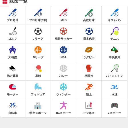
競技一覧
プロ野球
プロ野球(2軍)
MLB
高校野球
侍ジャパン
ゴルフ
Jリーグ
海外サッカー
日本代表
テニス
大相撲
Bリーグ
NBA
ラグビー
中央競馬
地方競馬
卓球
バレー
格闘技
バドミントン
モーター
フィギュア
ウィンター
陸上
水泳
自転車
学生スポーツ
Doスポーツ
ビジネス
eスポーツ