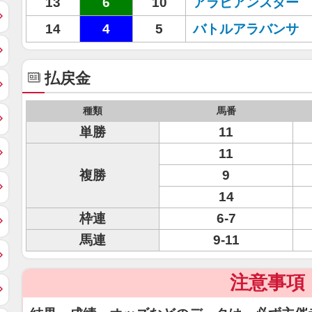
13
6
10
アラビアンスター
14
4
5
バトルアラバンサ
払戻金
種類
馬番
単勝
11
11
複勝
9
14
枠連
6-7
馬連
9-11
注意事項