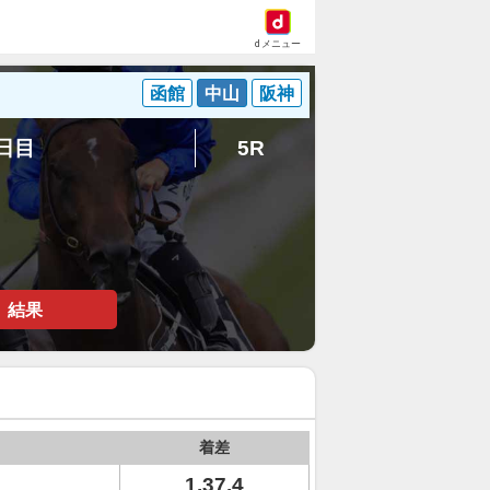
dメニュー
函館
中山
阪神
5日目
5R
結果
着差
1.37.4