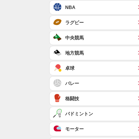
NBA
ラグビー
中央競馬
地方競馬
卓球
バレー
格闘技
バドミントン
モーター