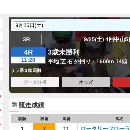
3R
9/25(土) 4回中山
4R
3歳未勝利
11:20
平地 芝 右 外回り・1600m 14頭
サラ系 3歳 馬齢
データ分析
オッズ
競走成績
着順
枠番
馬番
馬名
1
7
11
ロータリーフローラ