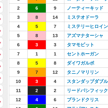
2
6
9
ノーティーキッド
3
8
14
ミステオドーラ
4
5
7
ミステリーヒロイン
5
8
13
アズマナターシャ
6
3
3
タマモビット
7
1
1
セントホーガン
8
5
8
ダイワガルボ
9
7
12
タニノマリリン
10
3
4
スタンダップダブル
11
2
2
リードパシフィック
12
4
6
ブランドクリス