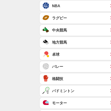
NBA
ラグビー
中央競馬
地方競馬
卓球
バレー
格闘技
バドミントン
モーター