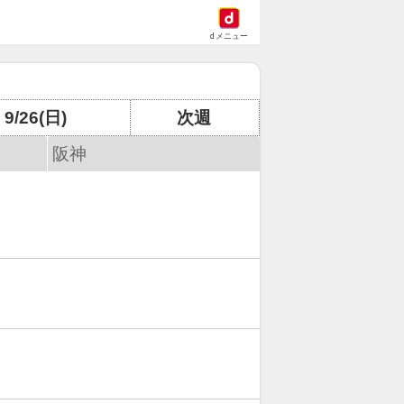
dメニュー
9/26(日)
次週
阪神