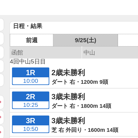
日程・結果
前週
9/25(土)
函館
中山
4回中山5日目
1R
2歳未勝利
10:00
ダート 右・1200m 9頭
2R
3歳未勝利
10:25
ダート 右・1800m 14頭
3R
3歳未勝利
10:50
芝 右 外回り・1600m 14頭