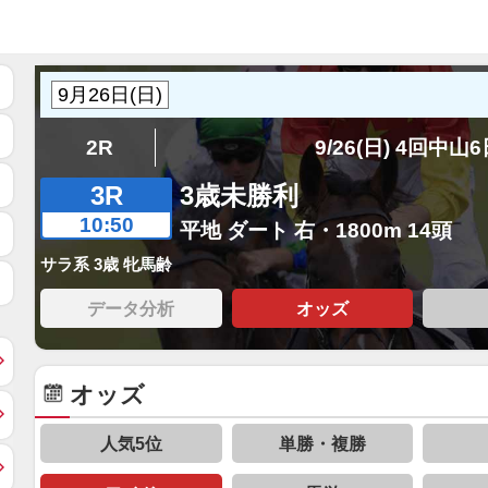
2R
9/26(日) 4回中山
3R
3歳未勝利
10:50
平地 ダート 右・1800m 14頭
サラ系 3歳 牝馬齢
データ分析
オッズ
オッズ
人気5位
単勝・複勝