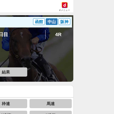
dメニュー
函館
中山
阪神
6日目
4R
結果
枠連
馬連