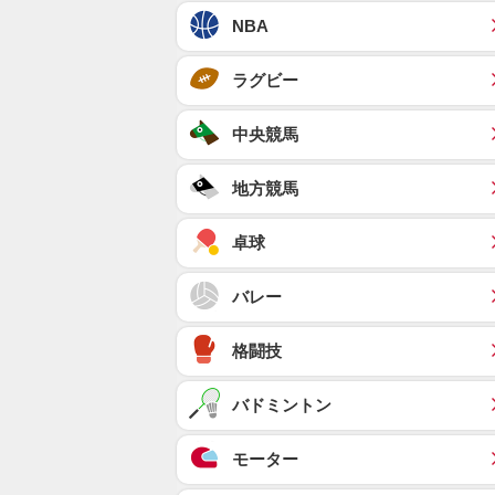
NBA
ラグビー
中央競馬
地方競馬
卓球
バレー
格闘技
バドミントン
モーター