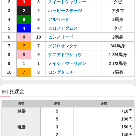
2
3
3
スイートシャリマー
クビ
3
2
2
ハッピーステージ
アタマ
4
6
6
アルワード
2馬身
5
4
4
ヒロノアダムス
クビ
6
8
10
ヒシノリード
2馬身
7
7
7
メジロオンタケ
3/4馬身
8
8
9
タニアトウショウ
1 3/4馬身
9
1
1
メイショウトリオン
2 1/2馬身
10
7
8
ロングタッチ
7馬身
払戻金
種類
馬番
金額
単勝
5
710円
5
180円
複勝
3
150円
2
140円