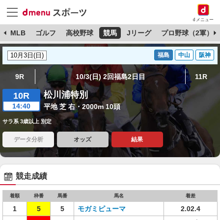
dメニュー
球
MLB
ゴルフ
高校野球
競馬
Jリーグ
プロ野球（2軍）
福島
中山
阪神
9R
10/3(日) 2回福島2日目
11R
松川浦特別
10R
14:40
平地 芝 右・2000m 10頭
サラ系 3歳以上 別定
データ分析
オッズ
結果
競走成績
着順
枠番
馬番
馬名
着差
1
5
5
モガミピューマ
2.02.4