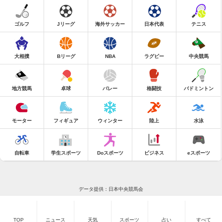
ゴルフ
Jリーグ
海外サッカー
日本代表
テニス
大相撲
Bリーグ
NBA
ラグビー
中央競馬
地方競馬
卓球
バレー
格闘技
バドミントン
モーター
フィギュア
ウィンター
陸上
水泳
自転車
学生スポーツ
Doスポーツ
ビジネス
eスポーツ
データ提供：日本中央競馬会
TOP
ニュース
天気
スポーツ
占い
すべて