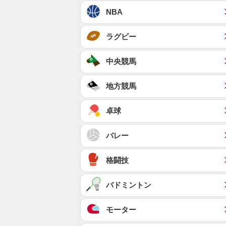
NBA
ラグビー
中央競馬
地方競馬
卓球
バレー
格闘技
バドミントン
モーター