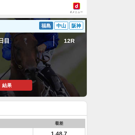
dメニュー
福島
中山
阪神
2日目
12R
結果
着差
1.48.7