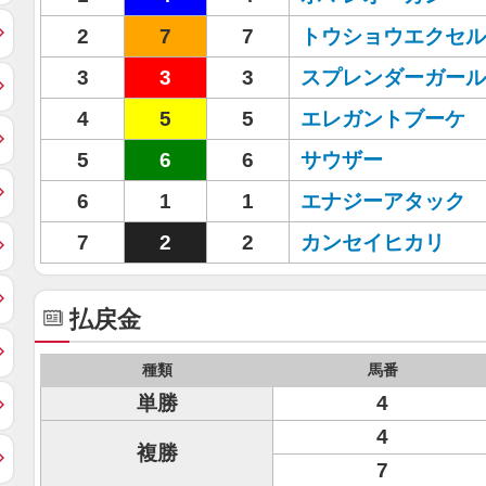
2
7
7
トウショウエクセル
3
3
3
スプレンダーガール
4
5
5
エレガントブーケ
5
6
6
サウザー
6
1
1
エナジーアタック
7
2
2
カンセイヒカリ
払戻金
種類
馬番
単勝
4
4
複勝
7