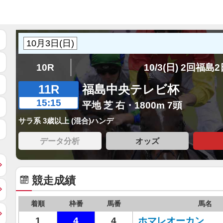
10R
10/3(日) 2回福島
11R
福島中央テレビ杯
15:15
平地 芝 右・1800m 7頭
サラ系 3歳以上 (混合)ハンデ
データ分析
オッズ
競走成績
着順
枠番
馬番
馬名
1
4
4
ホマレオーカン