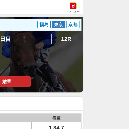
dメニュー
福島
東京
京都
4日目
12R
結果
着差
1.34.7