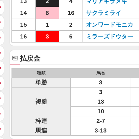
13
2
4
マリアキラメキ
14
8
16
サクラミライ
15
1
2
オンワードモニカ
16
3
6
ミラーズドウター
払戻金
種類
馬番
単勝
3
3
複勝
13
10
枠連
2-7
馬連
3-13