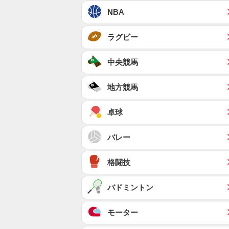
NBA
ラグビー
中央競馬
地方競馬
卓球
バレー
格闘技
バドミントン
モーター