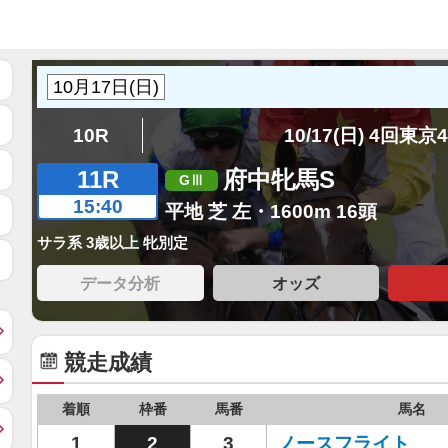
10R
10/17(日) 4回東京
11R
府中牝馬S
15:40
平地 芝 左・1600m 16頭
サラ系 3歳以上 牝別定
データ分析
オッズ
競走成績
着順
枠番
馬番
馬名
1
2
3
ノースフライト