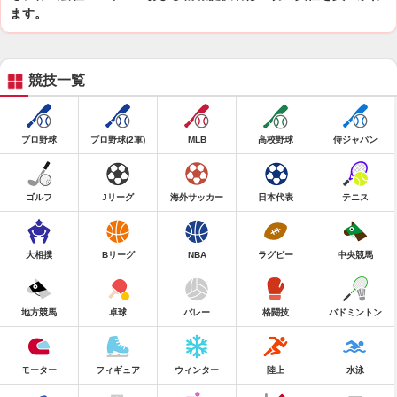
ます。
競技一覧
プロ野球
プロ野球(2軍)
MLB
高校野球
侍ジャパン
ゴルフ
Jリーグ
海外サッカー
日本代表
テニス
大相撲
Bリーグ
NBA
ラグビー
中央競馬
地方競馬
卓球
バレー
格闘技
バドミントン
モーター
フィギュア
ウィンター
陸上
水泳