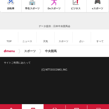
自転車
学生スポーツ
Doスポーツ
ビジネス
eスポーツ
データ提供：日本中央競馬会
TOP
ニュース
天気
スポーツ
占い
すべて
スポーツ
中央競馬
サイトご利用にあたって
(C) NTT DOCOMO, INC.