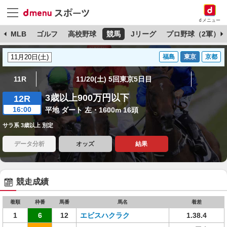
dメニュー
球
MLB
ゴルフ
高校野球
競馬
Jリーグ
プロ野球（2軍）
福島
東京
京都
11R
11/20(土) 5回東京5日目
3歳以上900万円以下
12R
16:00
平地 ダート 左・1600m 16頭
サラ系 3歳以上 別定
データ分析
オッズ
結果
競走成績
着順
枠番
馬番
馬名
着差
1
6
12
エビスハクラク
1.38.4