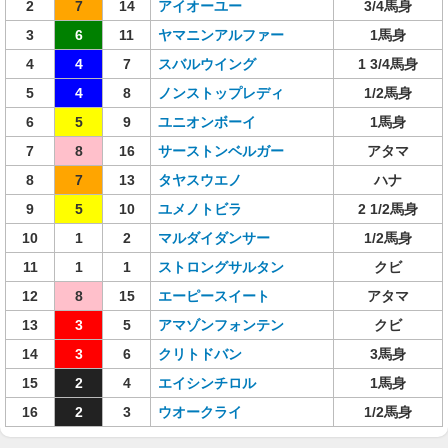
2
7
14
アイオーユー
3/4馬身
3
6
11
ヤマニンアルファー
1馬身
4
4
7
スバルウイング
1 3/4馬身
5
4
8
ノンストップレディ
1/2馬身
6
5
9
ユニオンボーイ
1馬身
7
8
16
サーストンベルガー
アタマ
8
7
13
タヤスウエノ
ハナ
9
5
10
ユメノトビラ
2 1/2馬身
10
1
2
マルダイダンサー
1/2馬身
11
1
1
ストロングサルタン
クビ
12
8
15
エーピースイート
アタマ
13
3
5
アマゾンフォンテン
クビ
14
3
6
クリトドバン
3馬身
15
2
4
エイシンチロル
1馬身
16
2
3
ウオークライ
1/2馬身