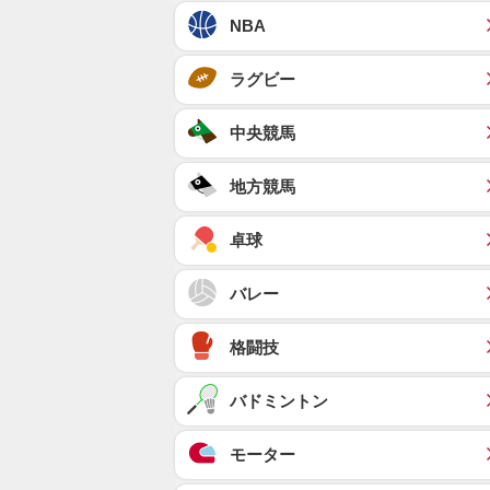
NBA
ラグビー
中央競馬
地方競馬
卓球
バレー
格闘技
バドミントン
モーター