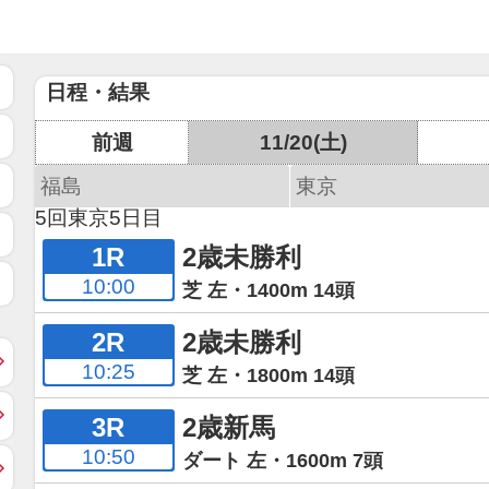
日程・結果
前週
11/20(土)
福島
東京
5回東京5日目
1R
2歳未勝利
10:00
芝 左・1400m 14頭
2R
2歳未勝利
10:25
芝 左・1800m 14頭
3R
2歳新馬
10:50
ダート 左・1600m 7頭