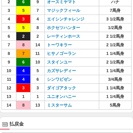
2
6
9
オースミヤマト
ハナ
3
5
7
マジックフィール
7馬身
4
3
4
エイシンチャレンジ
3 1/2馬身
5
5
8
ホクセツハンター
1/2馬身
6
2
2
レーティンホース
2 1/2馬身
7
8
14
トーワキラー
2 1/2馬身
8
7
11
ヒサノゴーラン
1 1/4馬身
9
6
10
スタインユー
2 1/2馬身
10
4
5
カズサレディー
1 1/4馬身
11
4
6
シンワビゼン
3/4馬身
12
3
3
ダイゴアタック
1 1/4馬身
13
1
1
ユニオンハニー
1 1/4馬身
14
8
13
ミスターサム
5馬身
払戻金