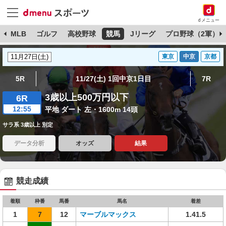
dメニュー
球
MLB
ゴルフ
高校野球
競馬
Jリーグ
プロ野球（2軍）
東京
中京
京都
5R
11/27(土) 1回中京1日目
7R
3歳以上500万円以下
6R
12:55
平地 ダート 左・1600m 14頭
サラ系 3歳以上 別定
データ分析
オッズ
結果
競走成績
着順
枠番
馬番
馬名
着差
1
7
12
マーブルマックス
1.41.5