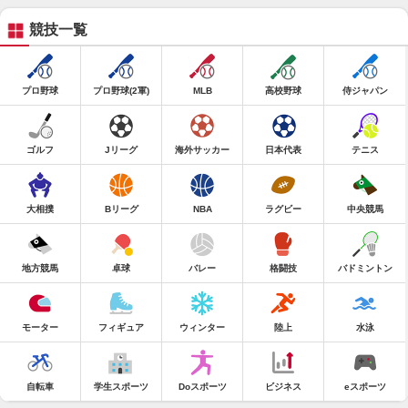
競技一覧
プロ野球
プロ野球(2軍)
MLB
高校野球
侍ジャパン
ゴルフ
Jリーグ
海外サッカー
日本代表
テニス
大相撲
Bリーグ
NBA
ラグビー
中央競馬
地方競馬
卓球
バレー
格闘技
バドミントン
モーター
フィギュア
ウィンター
陸上
水泳
自転車
学生スポーツ
Doスポーツ
ビジネス
eスポーツ